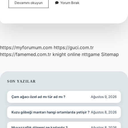
Ilk
Devamını okuyun
Yorum Bırak
Belediye
Kanunu
Ne
Zaman
Çıktı
https://myforumum.com
https://guci.com.tr
https://famemed.com.tr
knight online
nttgame
Sitemap
SIDEBAR
SON YAZILAR
Çam ağacı özel ad mı tür ad mı ?
Ağustos 9, 2026
Kuzu göbeği mantarı hangi ortamlarda yetişir ?
Ağustos 8, 2026
Muvazzaflık dönemi ne kadardır ?
Ağustos 8, 2026