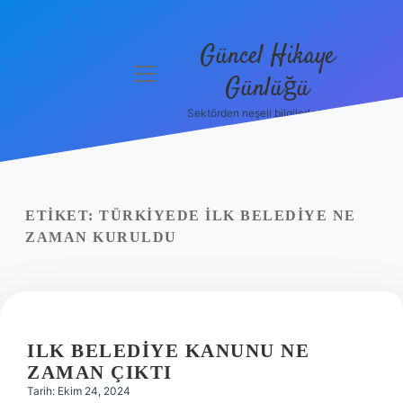
Güncel Hikaye
menüyü
Günlüğü
aç
Sektörden neşeli bilgilerle tanış!
Anasayfa
Gizlilik
Politikası
ETIKET:
TÜRKIYEDE ILK BELEDIYE NE
Yasal Uyarı
ZAMAN KURULDU
Hakkımızda
ILK BELEDIYE KANUNU NE
ZAMAN ÇIKTI
Tarih: Ekim 24, 2024