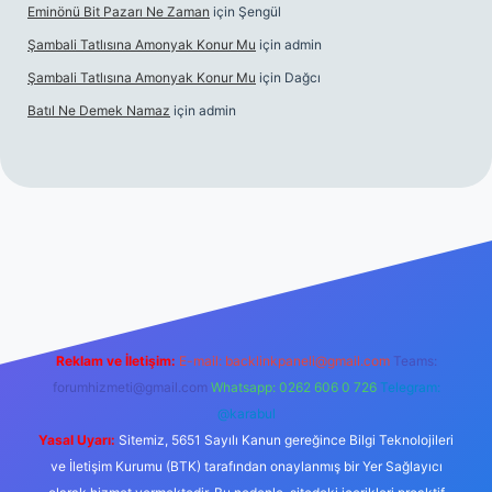
Eminönü Bit Pazarı Ne Zaman
için
Şengül
Şambali Tatlısına Amonyak Konur Mu
için
admin
Şambali Tatlısına Amonyak Konur Mu
için
Dağcı
Batıl Ne Demek Namaz
için
admin
/
Reklam ve İletişim:
E-mail:
backlinkpaneli@gmail.com
Teams:
forumhizmeti@gmail.com
Whatsapp: 0262 606 0 726
Telegram:
@karabul
Yasal Uyarı:
Sitemiz, 5651 Sayılı Kanun gereğince Bilgi Teknolojileri
ve İletişim Kurumu (BTK) tarafından onaylanmış bir Yer Sağlayıcı