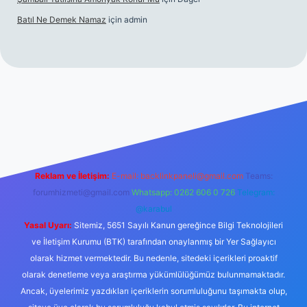
Batıl Ne Demek Namaz
için
admin
o/
Reklam ve İletişim:
E-mail:
backlinkpaneli@gmail.com
Teams:
forumhizmeti@gmail.com
Whatsapp: 0262 606 0 726
Telegram:
@karabul
Yasal Uyarı:
Sitemiz, 5651 Sayılı Kanun gereğince Bilgi Teknolojileri
ve İletişim Kurumu (BTK) tarafından onaylanmış bir Yer Sağlayıcı
olarak hizmet vermektedir. Bu nedenle, sitedeki içerikleri proaktif
olarak denetleme veya araştırma yükümlülüğümüz bulunmamaktadır.
Ancak, üyelerimiz yazdıkları içeriklerin sorumluluğunu taşımakta olup,