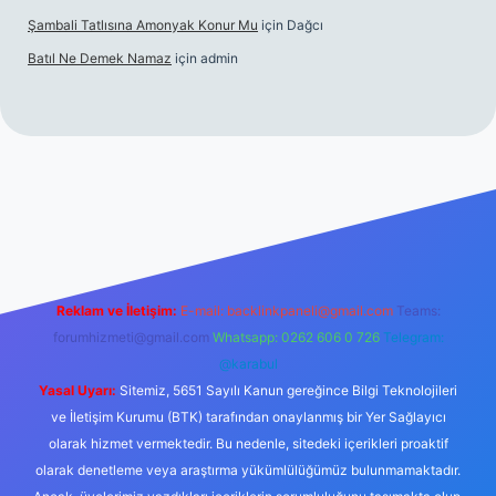
Şambali Tatlısına Amonyak Konur Mu
için
Dağcı
Batıl Ne Demek Namaz
için
admin
o/
Reklam ve İletişim:
E-mail:
backlinkpaneli@gmail.com
Teams:
forumhizmeti@gmail.com
Whatsapp: 0262 606 0 726
Telegram:
@karabul
Yasal Uyarı:
Sitemiz, 5651 Sayılı Kanun gereğince Bilgi Teknolojileri
ve İletişim Kurumu (BTK) tarafından onaylanmış bir Yer Sağlayıcı
olarak hizmet vermektedir. Bu nedenle, sitedeki içerikleri proaktif
olarak denetleme veya araştırma yükümlülüğümüz bulunmamaktadır.