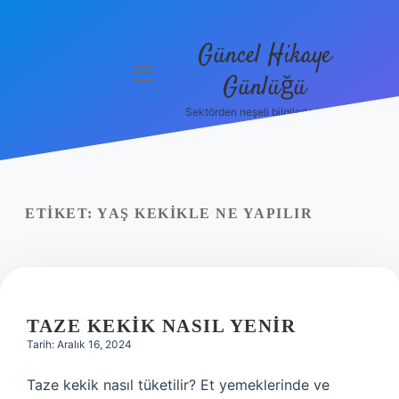
Güncel Hikaye
menüyü
Günlüğü
aç
Sektörden neşeli bilgilerle tanış!
Anasayfa
Gizlilik
Politikası
ETIKET:
YAŞ KEKIKLE NE YAPILIR
Yasal Uyarı
Hakkımızda
TAZE KEKIK NASIL YENIR
Tarih: Aralık 16, 2024
Taze kekik nasıl tüketilir? Et yemeklerinde ve