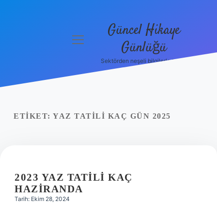
Güncel Hikaye
menüyü
Günlüğü
aç
Sektörden neşeli bilgilerle tanış!
Anasayfa
Gizlilik
Politikası
ETIKET:
YAZ TATILI KAÇ GÜN 2025
Yasal Uyarı
Hakkımızda
2023 YAZ TATILI KAÇ
HAZIRANDA
Tarih: Ekim 28, 2024