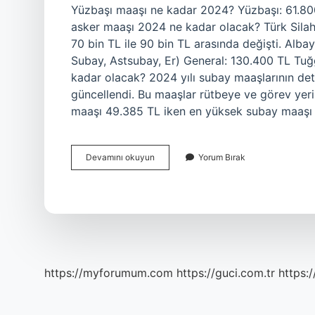
Yüzbaşı maaşı ne kadar 2024? Yüzbaşı: 61.800
asker maaşı 2024 ne kadar olacak? Türk Silahl
70 bin TL ile 90 bin TL arasında değişti. Alb
Subay, Astsubay, Er) General: 130.400 TL Tuğ
kadar olacak? 2024 yılı subay maaşlarının deta
güncellendi. Bu maaşlar rütbeye ve görev yer
maaşı 49.385 TL iken en yüksek subay maaşı 
Yüzbaşı
Devamını okuyun
Yorum Bırak
Maaşı
2024
Ne
Kadar
Olacak
https://myforumum.com
https://guci.com.tr
https: