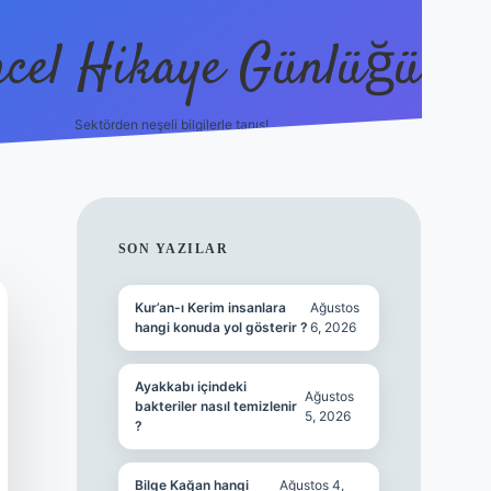
cel Hikaye Günlüğü
Sektörden neşeli bilgilerle tanış!
https://piabella.casino/
SIDEBAR
SON YAZILAR
Kur’an-ı Kerim insanlara
Ağustos
hangi konuda yol gösterir ?
6, 2026
Ayakkabı içindeki
Ağustos
bakteriler nasıl temizlenir
5, 2026
?
Bilge Kağan hangi
Ağustos 4,