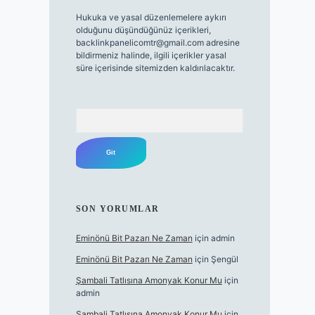
Hukuka ve yasal düzenlemelere aykırı
olduğunu düşündüğünüz içerikleri,
backlinkpanelicomtr@gmail.com
adresine
bildirmeniz halinde, ilgili içerikler yasal
süre içerisinde sitemizden kaldırılacaktır.
Arama
SON YORUMLAR
Eminönü Bit Pazarı Ne Zaman
için
admin
Eminönü Bit Pazarı Ne Zaman
için
Şengül
Şambali Tatlısına Amonyak Konur Mu
için
admin
Şambali Tatlısına Amonyak Konur Mu
için