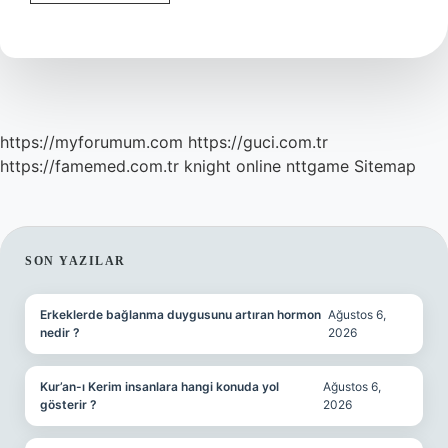
Kadını
En
Çok
Hangi
Hediye
Mutlu
Eder
https://myforumum.com
https://guci.com.tr
https://famemed.com.tr
knight online
nttgame
Sitemap
SIDEBAR
SON YAZILAR
Erkeklerde bağlanma duygusunu artıran hormon
Ağustos 6,
nedir ?
2026
Kur’an-ı Kerim insanlara hangi konuda yol
Ağustos 6,
gösterir ?
2026