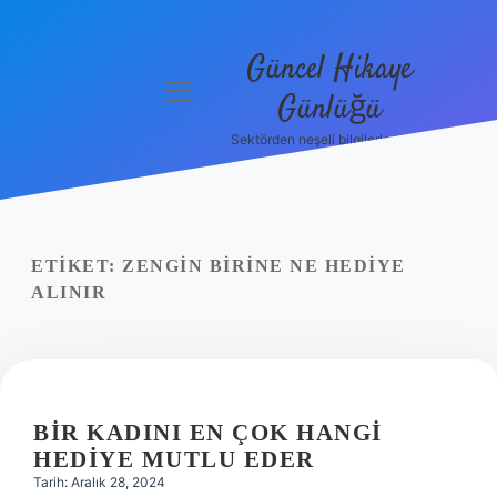
Güncel Hikaye
menüyü
Günlüğü
aç
Sektörden neşeli bilgilerle tanış!
Anasayfa
Gizlilik
Politikası
ETIKET:
ZENGIN BIRINE NE HEDIYE
Yasal Uyarı
ALINIR
Hakkımızda
BIR KADINI EN ÇOK HANGI
HEDIYE MUTLU EDER
Tarih: Aralık 28, 2024