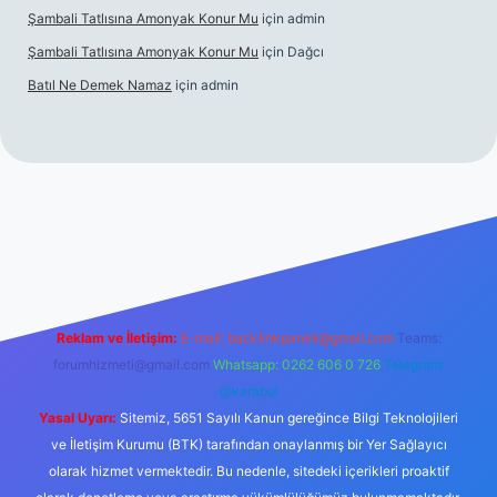
Şambali Tatlısına Amonyak Konur Mu
için
admin
Şambali Tatlısına Amonyak Konur Mu
için
Dağcı
Batıl Ne Demek Namaz
için
admin
o/
Reklam ve İletişim:
E-mail:
backlinkpaneli@gmail.com
Teams:
forumhizmeti@gmail.com
Whatsapp: 0262 606 0 726
Telegram:
@karabul
Yasal Uyarı:
Sitemiz, 5651 Sayılı Kanun gereğince Bilgi Teknolojileri
ve İletişim Kurumu (BTK) tarafından onaylanmış bir Yer Sağlayıcı
olarak hizmet vermektedir. Bu nedenle, sitedeki içerikleri proaktif