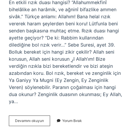
En etkili rızık duası hangisi? “Allahummekfinî
bihelâlike an harâmik, ve ağninî bifazlike ammen
sivâk.” Türkçe anlamı: Allahım! Bana helal rızık
vererek haram şeylerden beni koru! Lütfunla beni
senden başkasına muhtaç etme. Rızık duası hangi
ayette geçiyor? “De ki: Rabbim kullarından
dilediğine bol rızık verir…” Sebe Suresi, ayet 39.
Bolluk bereket için hangi zikir çekilir? Allah seni
korusun, Allah seni korusun ارِ Allah’ım! Bize
verdiğin rızıkla bizi bereketlendir ve bizi ateşin
azabından koru. Bol rızık, bereket ve zenginlik için
Ya Ganiyy Ya Mugni (Ey Zengin, Ey Zenginlik
Veren) söylenebilir. Paranın çoğalması için hangi
dua okunur? Zenginlik duasının okunması; Ey Allah,
ya…
Rızık
Devamını okuyun
Yorum Bırak
Için
Hangi