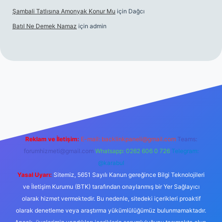
Şambali Tatlısına Amonyak Konur Mu
için
Dağcı
Batıl Ne Demek Namaz
için
admin
o/
Reklam ve İletişim:
E-mail:
backlinkpaneli@gmail.com
Teams:
forumhizmeti@gmail.com
Whatsapp: 0262 606 0 726
Telegram:
@karabul
Yasal Uyarı:
Sitemiz, 5651 Sayılı Kanun gereğince Bilgi Teknolojileri
ve İletişim Kurumu (BTK) tarafından onaylanmış bir Yer Sağlayıcı
olarak hizmet vermektedir. Bu nedenle, sitedeki içerikleri proaktif
olarak denetleme veya araştırma yükümlülüğümüz bulunmamaktadır.