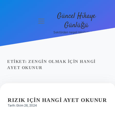
Güncel Hikaye
menüyü
Günlüğü
aç
Sektörden neşeli bilgilerle tanış!
Anasayfa
Gizlilik
Politikası
ETIKET:
ZENGIN OLMAK IÇIN HANGI
Yasal Uyarı
AYET OKUNUR
Hakkımızda
RIZIK IÇIN HANGI AYET OKUNUR
Tarih: Ekim 26, 2024