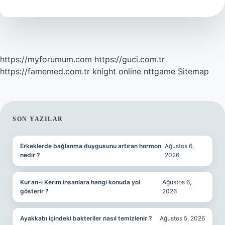
Ayet
Okunur
https://myforumum.com
https://guci.com.tr
https://famemed.com.tr
knight online
nttgame
Sitemap
SIDEBAR
SON YAZILAR
Erkeklerde bağlanma duygusunu artıran hormon
Ağustos 6,
nedir ?
2026
Kur’an-ı Kerim insanlara hangi konuda yol
Ağustos 6,
gösterir ?
2026
Ayakkabı içindeki bakteriler nasıl temizlenir ?
Ağustos 5, 2026