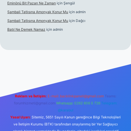
Eminönü Bit Pazarı Ne Zaman
için
Şengül
Şambali Tatlısına Amonyak Konur Mu
için
admin
Şambali Tatlısına Amonyak Konur Mu
için
Dağcı
Batıl Ne Demek Namaz
için
admin
o/
Reklam ve İletişim:
E-mail:
backlinkpaneli@gmail.com
Teams:
forumhizmeti@gmail.com
Whatsapp: 0262 606 0 726
Telegram:
@karabul
Yasal Uyarı:
Sitemiz, 5651 Sayılı Kanun gereğince Bilgi Teknolojileri
ve İletişim Kurumu (BTK) tarafından onaylanmış bir Yer Sağlayıcı