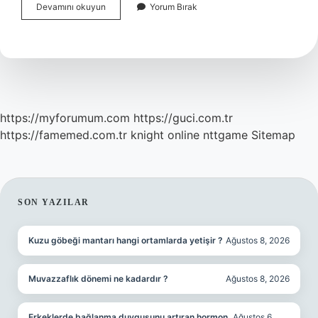
Alt
Devamını okuyun
Yorum Bırak
35
Yüksek
Mi
https://myforumum.com
https://guci.com.tr
https://famemed.com.tr
knight online
nttgame
Sitemap
SIDEBAR
SON YAZILAR
Kuzu göbeği mantarı hangi ortamlarda yetişir ?
Ağustos 8, 2026
Muvazzaflık dönemi ne kadardır ?
Ağustos 8, 2026
Erkeklerde bağlanma duygusunu artıran hormon
Ağustos 6,