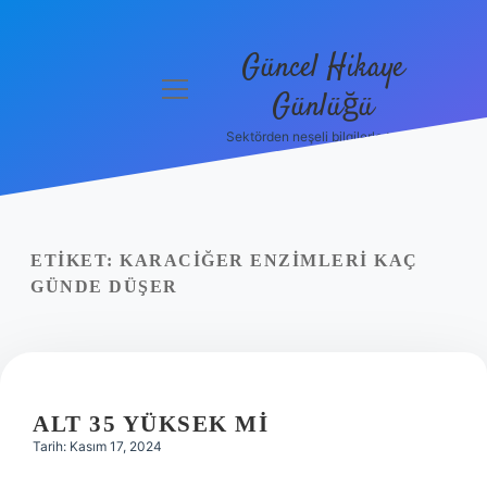
Güncel Hikaye
menüyü
Günlüğü
aç
Sektörden neşeli bilgilerle tanış!
Anasayfa
Gizlilik
Politikası
ETIKET:
KARACIĞER ENZIMLERI KAÇ
Yasal Uyarı
GÜNDE DÜŞER
Hakkımızda
ALT 35 YÜKSEK MI
Tarih: Kasım 17, 2024