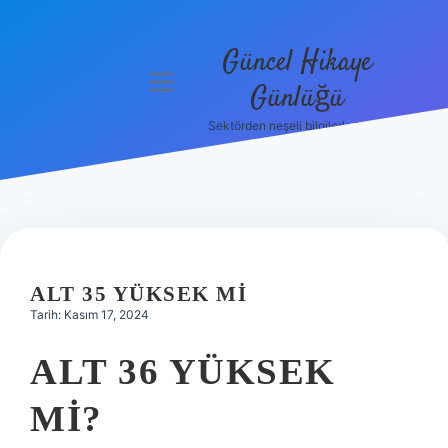
Güncel Hikaye
menüyü
Günlüğü
aç
Sektörden neşeli bilgilerle tanış!
Anasayfa
Gizlilik
Politikası
Yasal Uyarı
ALT 35 YÜKSEK MI
Hakkımızda
Tarih: Kasım 17, 2024
ALT 36 YÜKSEK
MI?