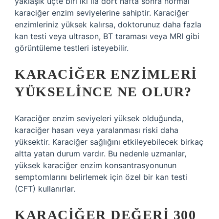
yaklaşık üçte biri iki ila dört hafta sonra normal
karaciğer enzim seviyelerine sahiptir. Karaciğer
enzimleriniz yüksek kalırsa, doktorunuz daha fazla
kan testi veya ultrason, BT taraması veya MRI gibi
görüntüleme testleri isteyebilir.
KARACIĞER ENZIMLERI
YÜKSELINCE NE OLUR?
Karaciğer enzim seviyeleri yüksek olduğunda,
karaciğer hasarı veya yaralanması riski daha
yüksektir. Karaciğer sağlığını etkileyebilecek birkaç
altta yatan durum vardır. Bu nedenle uzmanlar,
yüksek karaciğer enzim konsantrasyonunun
semptomlarını belirlemek için özel bir kan testi
(CFT) kullanırlar.
KARACIĞER DEĞERI 300