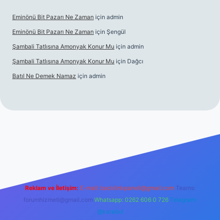
Eminönü Bit Pazarı Ne Zaman
için
admin
Eminönü Bit Pazarı Ne Zaman
için
Şengül
Şambali Tatlısına Amonyak Konur Mu
için
admin
Şambali Tatlısına Amonyak Konur Mu
için
Dağcı
Batıl Ne Demek Namaz
için
admin
a.casino/
Reklam ve İletişim:
E-mail:
backlinkpaneli@gmail.com
Teams:
forumhizmeti@gmail.com
Whatsapp: 0262 606 0 726
Telegram:
@karabul