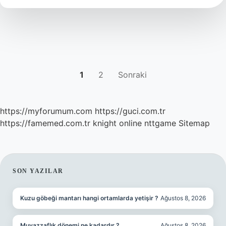
YAZI
1
2
Sonraki
SAYFALAMASI
https://myforumum.com
https://guci.com.tr
https://famemed.com.tr
knight online
nttgame
Sitemap
SIDEBAR
SON YAZILAR
Kuzu göbeği mantarı hangi ortamlarda yetişir ?
Ağustos 8, 2026
Muvazzaflık dönemi ne kadardır ?
Ağustos 8, 2026