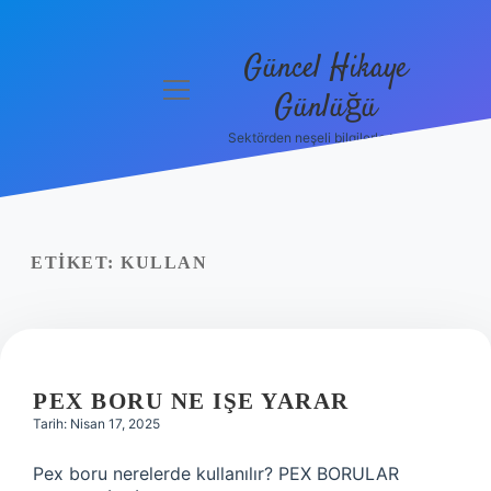
Güncel Hikaye
menüyü
Günlüğü
aç
Sektörden neşeli bilgilerle tanış!
Anasayfa
Gizlilik
Politikası
ETIKET:
KULLAN
Yasal Uyarı
Hakkımızda
PEX BORU NE IŞE YARAR
Tarih: Nisan 17, 2025
Pex boru nerelerde kullanılır? PEX BORULAR