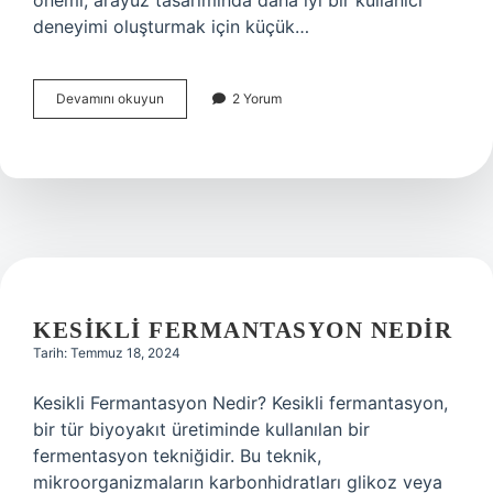
önemi, arayüz tasarımında daha iyi bir kullanıcı
deneyimi oluşturmak için küçük…
Biçimsel
Devamını okuyun
2 Yorum
özellikleri
nedir
KESIKLI FERMANTASYON NEDIR
Tarih: Temmuz 18, 2024
Kesikli Fermantasyon Nedir? Kesikli fermantasyon,
bir tür biyoyakıt üretiminde kullanılan bir
fermentasyon tekniğidir. Bu teknik,
mikroorganizmaların karbonhidratları glikoz veya