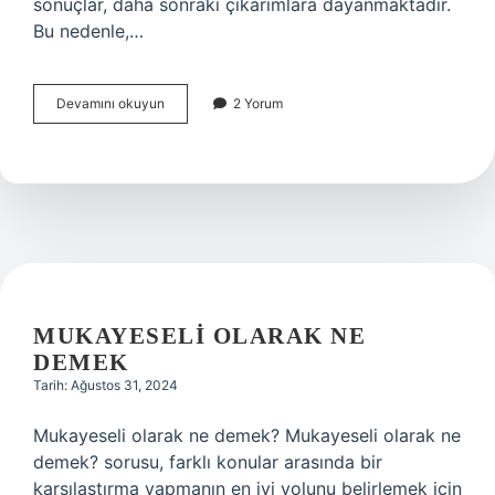
sonuçlar, daha sonraki çıkarımlara dayanmaktadır.
Bu nedenle,…
Ampirik
Devamını okuyun
2 Yorum
Yaklaşım
ne
demek
MUKAYESELI OLARAK NE
DEMEK
Tarih: Ağustos 31, 2024
Mukayeseli olarak ne demek? Mukayeseli olarak ne
demek? sorusu, farklı konular arasında bir
karşılaştırma yapmanın en iyi yolunu belirlemek için