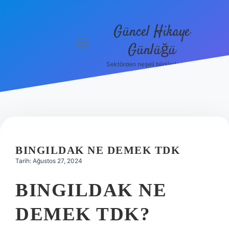
Güncel Hikaye
menüyü
Günlüğü
aç
Sektörden neşeli bilgilerle tanış!
Anasayfa
Gizlilik
Politikası
Yasal Uyarı
BINGILDAK NE DEMEK TDK
Hakkımızda
Tarih: Ağustos 27, 2024
BINGILDAK NE
DEMEK TDK?