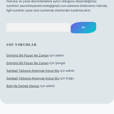
Hukuka ve yasal düzenlemelere aykırı olduğunu düşündüğünüz
içerikleri,
backlinkpanelicomtr@gmail.com
adresine bildirmeniz halinde,
ilgili içerikler yasal süre içerisinde sitemizden kaldırılacaktır.
Arama
SON YORUMLAR
Eminönü Bit Pazarı Ne Zaman
için
admin
Eminönü Bit Pazarı Ne Zaman
için
Şengül
Şambali Tatlısına Amonyak Konur Mu
için
admin
Şambali Tatlısına Amonyak Konur Mu
için
Dağcı
Batıl Ne Demek Namaz
için
admin