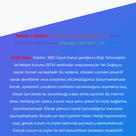
s://piabella.casino/
Reklam ve İletişim:
E-mail:
backlinkpaneli@gmail.com
Teams:
forumhizmeti@gmail.com
Whatsapp: 0262 606 0 726
Telegram:
@karabul
Yasal Uyarı:
Sitemiz, 5651 Sayılı Kanun gereğince Bilgi Teknolojileri
ve İletişim Kurumu (BTK) tarafından onaylanmış bir Yer Sağlayıcı
olarak hizmet vermektedir. Bu nedenle, sitedeki içerikleri proaktif
olarak denetleme veya araştırma yükümlülüğümüz bulunmamaktadır.
Ancak, üyelerimiz yazdıkları içeriklerin sorumluluğunu taşımakta olup,
siteye üye olarak bu sorumluluğu kabul etmiş sayılırlar. Bu internet
sitesi, herhangi bir marka, kurum veya şahıs şirketi ile hiçbir bağlantısı
bulunmamaktadır. Sitede yalnızca kendi hazırladığımız makaleler
paylaşılmaktadır. Burada yer alan içerikler haber niteliği taşımamakta
olup, gerçek kurum ve kişiler hakkında paylaşım yapılmamaktadır.
Gerçek kurum ve kişiler ile isim benzerlikleri tamamen tesadüfidir.