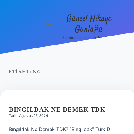
Güncel Hikaye
menüyü
Günlüğü
aç
Sektörden neşeli bilgilerle tanış!
Anasayfa
Gizlilik
Politikası
ETIKET:
NG
Yasal Uyarı
Hakkımızda
BINGILDAK NE DEMEK TDK
Tarih: Ağustos 27, 2024
Bıngıldak Ne Demek TDK? “Bıngıldak” Türk Dil