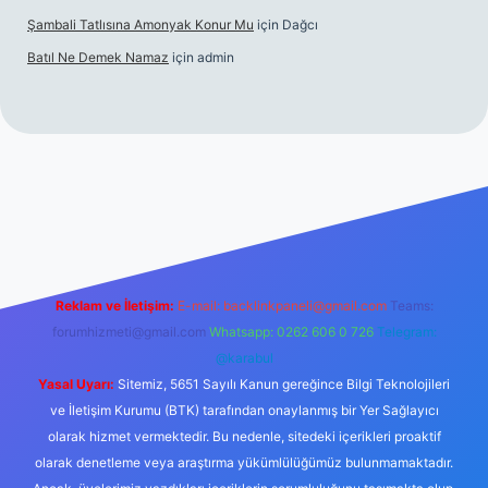
Şambali Tatlısına Amonyak Konur Mu
için
Dağcı
Batıl Ne Demek Namaz
için
admin
o/
Reklam ve İletişim:
E-mail:
backlinkpaneli@gmail.com
Teams:
forumhizmeti@gmail.com
Whatsapp: 0262 606 0 726
Telegram:
@karabul
Yasal Uyarı:
Sitemiz, 5651 Sayılı Kanun gereğince Bilgi Teknolojileri
ve İletişim Kurumu (BTK) tarafından onaylanmış bir Yer Sağlayıcı
olarak hizmet vermektedir. Bu nedenle, sitedeki içerikleri proaktif
olarak denetleme veya araştırma yükümlülüğümüz bulunmamaktadır.