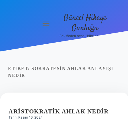
Güncel Hikaye
menüyü
Günlüğü
aç
Sektörden neşeli bilgilerle tanış!
Anasayfa
Gizlilik
Politikası
ETIKET:
SOKRATESIN AHLAK ANLAYIŞI
Yasal Uyarı
NEDIR
Hakkımızda
ARISTOKRATIK AHLAK NEDIR
Tarih: Kasım 16, 2024