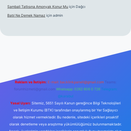
Şambali Tatlısına Amonyak Konur Mu
için
Dağcı
Batıl Ne Demek Namaz
için
admin
/
Reklam ve İletişim:
E-mail:
backlinkpaneli@gmail.com
Teams:
forumhizmeti@gmail.com
Whatsapp: 0262 606 0 726
Telegram:
@karabul
Yasal Uyarı:
Sitemiz, 5651 Sayılı Kanun gereğince Bilgi Teknolojileri
ve İletişim Kurumu (BTK) tarafından onaylanmış bir Yer Sağlayıcı
olarak hizmet vermektedir. Bu nedenle, sitedeki içerikleri proaktif
olarak denetleme veya araştırma yükümlülüğümüz bulunmamaktadır.