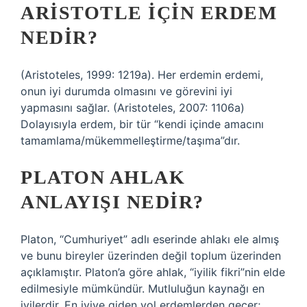
ARISTOTLE IÇIN ERDEM
NEDIR?
(Aristoteles, 1999: 1219a). Her erdemin erdemi,
onun iyi durumda olmasını ve görevini iyi
yapmasını sağlar. (Aristoteles, 2007: 1106a)
Dolayısıyla erdem, bir tür “kendi içinde amacını
tamamlama/mükemmelleştirme/taşıma”dır.
PLATON AHLAK
ANLAYIŞI NEDIR?
Platon, “Cumhuriyet” adlı eserinde ahlakı ele almış
ve bunu bireyler üzerinden değil toplum üzerinden
açıklamıştır. Platon’a göre ahlak, “iyilik fikri”nin elde
edilmesiyle mümkündür. Mutluluğun kaynağı en
iyilerdir. En iyiye giden yol erdemlerden geçer;