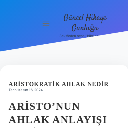
Güncel Hikaye
menüyü
Günlüğü
aç
Sektörden neşeli bilgilerle tanış!
Anasayfa
Gizlilik
Politikası
Yasal Uyarı
ARISTOKRATIK AHLAK NEDIR
Hakkımızda
Tarih: Kasım 16, 2024
ARISTO’NUN
AHLAK ANLAYIŞI