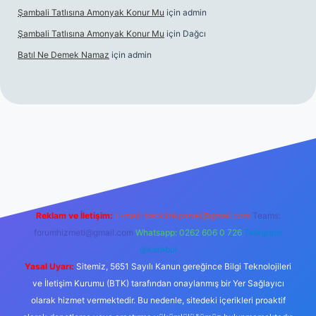
Şambali Tatlısına Amonyak Konur Mu
için
admin
Şambali Tatlısına Amonyak Konur Mu
için
Dağcı
Batıl Ne Demek Namaz
için
admin
bella.casino/
Reklam ve İletişim:
E-mail:
backlinkpaneli@gmail.com
Teams:
forumhizmeti@gmail.com
Whatsapp: 0262 606 0 726
Telegram:
@karabul
Yasal Uyarı:
Sitemiz, 5651 Sayılı Kanun gereğince Bilgi Teknolojileri
ve İletişim Kurumu (BTK) tarafından onaylanmış bir Yer Sağlayıcı
olarak hizmet vermektedir. Bu nedenle, sitedeki içerikleri proaktif