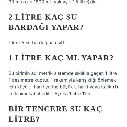
30 ml/kg = 1800 ml (yaklaşık 1,5 litre)’dir.
2 LITRE KAÇ SU
BARDAĞI YAPAR?
1 litre 5 su bardağına eşittir.
1 LITRE KAÇ ML YAPAR?
Bu birimin adı metrik sistemde sıklıkla geçer. 1 litre
1 desimetre küptür. 1 rakamıyla karışıklığı önlemek
için küçük l harfi yerine büyük L harfi veya italik (ℓ)
kullanımı kabul edilir. Ayrıca 1 litre 1’dir.
BIR TENCERE SU KAÇ
LITRE?