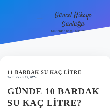
Güncel Hikaye
menüyü
Günlüğü
aç
Sektörden neşeli bilgilerle tanış!
Anasayfa
Gizlilik
Politikası
Yasal Uyarı
11 BARDAK SU KAÇ LITRE
Hakkımızda
Tarih: Kasım 27, 2024
GÜNDE 10 BARDAK
SU KAÇ LITRE?