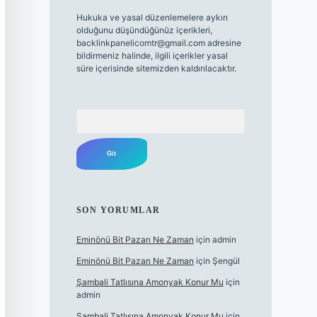
Hukuka ve yasal düzenlemelere aykırı
olduğunu düşündüğünüz içerikleri,
backlinkpanelicomtr@gmail.com
adresine
bildirmeniz halinde, ilgili içerikler yasal
süre içerisinde sitemizden kaldırılacaktır.
Arama
SON YORUMLAR
Eminönü Bit Pazarı Ne Zaman
için
admin
Eminönü Bit Pazarı Ne Zaman
için
Şengül
Şambali Tatlısına Amonyak Konur Mu
için
admin
Şambali Tatlısına Amonyak Konur Mu
için