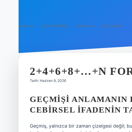
Anasayfa
Gizlilik Politikası
Yasal Uyarı
Hakkımızda
2+4+6+8+…+N FO
Tarih: Haziran 9, 2026
GEÇMIŞI ANLAMANIN 
CEBIRSEL İFADENIN 
Geçmiş, yalnızca bir zaman çizelgesi değil; b