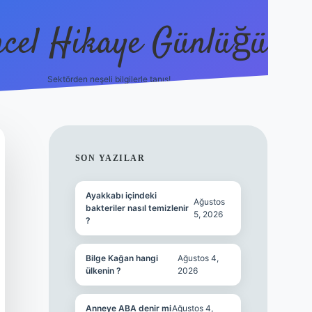
cel Hikaye Günlüğü
Sektörden neşeli bilgilerle tanış!
https://piabell
SIDEBAR
SON YAZILAR
Ayakkabı içindeki
Ağustos
bakteriler nasıl temizlenir
5, 2026
?
Bilge Kağan hangi
Ağustos 4,
ülkenin ?
2026
Anneye ABA denir mi
Ağustos 4,