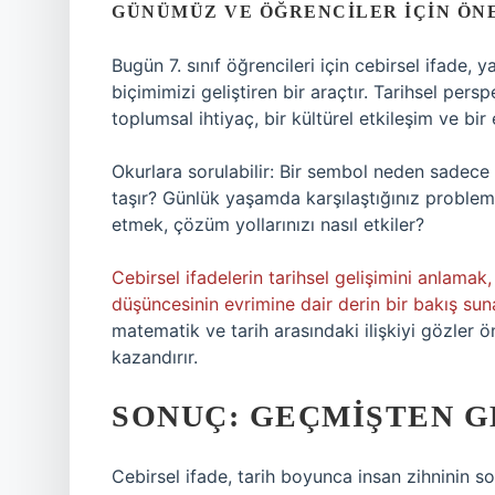
GÜNÜMÜZ VE ÖĞRENCILER İÇIN ÖN
Bugün 7. sınıf öğrencileri için cebirsel ifade
biçimimizi geliştiren bir araçtır. Tarihsel per
toplumsal ihtiyaç, bir kültürel etkileşim ve bir
Okurlara sorulabilir: Bir sembol neden sadece 
taşır? Günlük yaşamda karşılaştığınız probleml
etmek, çözüm yollarınızı nasıl etkiler?
Cebirsel ifadelerin tarihsel gelişimini anlama
düşüncesinin evrimine dair derin bir bakış sun
matematik ve tarih arasındaki ilişkiyi gözler 
kazandırır.
SONUÇ: GEÇMIŞTEN 
Cebirsel ifade, tarih boyunca insan zihninin s