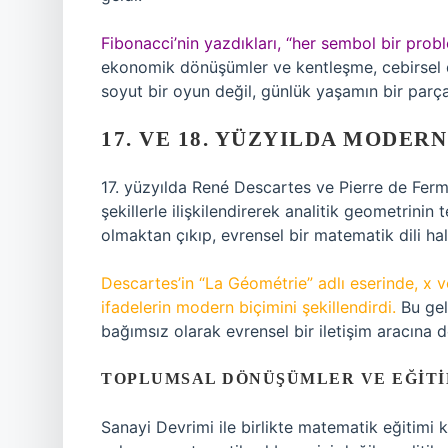
Fibonacci’nin yazdıkları, “her sembol bir probl
ekonomik dönüşümler ve kentleşme, cebirsel dü
soyut bir oyun değil, günlük yaşamın bir parça
17. VE 18. YÜZYILDA MODE
17. yüzyılda René Descartes ve Pierre de Ferma
şekillerle ilişkilendirerek analitik geometrinin 
olmaktan çıkıp, evrensel bir matematik dili hal
Descartes’in “La Géométrie” adlı eserinde, x ve
ifadelerin modern biçimini şekillendirdi.
Bu gel
bağımsız olarak evrensel bir iletişim aracına 
TOPLUMSAL DÖNÜŞÜMLER VE EĞITI
Sanayi Devrimi ile birlikte matematik eğitimi ki