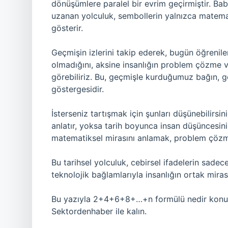
dönüşümlere paralel bir evrim geçirmiştir. Bab
uzanan yolculuk, sembollerin yalnızca matemati
gösterir.
Geçmişin izlerini takip ederek, bugün öğrenile
olmadığını, aksine insanlığın problem çözme 
görebiliriz. Bu, geçmişle kurduğumuz bağın, ge
göstergesidir.
İsterseniz tartışmak için şunları düşünebilirsi
anlatır, yoksa tarih boyunca insan düşüncesini
matematiksel mirasını anlamak, problem çözme 
Bu tarihsel yolculuk, cebirsel ifadelerin sadec
teknolojik bağlamlarıyla insanlığın ortak mir
Bu yazıyla 2+4+6+8+…+n formülü nedir konusu
Sektordenhaber ile kalın.