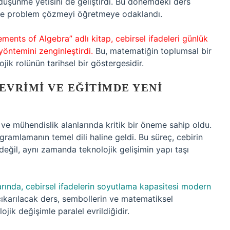
 düşünme yetisini de geliştirdi. Bu dönemdeki ders
i ve problem çözmeyi öğretmeye odaklandı.
lements of Algebra” adlı kitap, cebirsel ifadeleri günlük
yöntemini zenginleştirdi.
Bu, matematiğin toplumsal bir
ik rolünün tarihsel bir göstergesidir.
EVRIMI VE EĞITIMDE YENI
i ve mühendislik alanlarında kritik bir öneme sahip oldu.
ramlamanın temel dili haline geldi. Bu süreç, cebirin
eğil, aynı zamanda teknolojik gelişimin yapı taşı
rında, cebirsel ifadelerin soyutlama kapasitesi modern
karılacak ders, sembollerin ve matematiksel
jik değişimle paralel evrildiğidir.