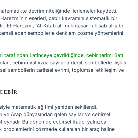
matematikte devrim niteliğinde ilerlemeler kaydetti.
rezmi’nin eserleri, cebir kavramını sistematik bir
ır. El-Harezmi, “Al-Kitāb al-mukhtaṣar fī ḥisāb al-jabr
i temsil eden sembollerle denklem çözme yöntemlerini
i tarafından Latinceye çevrildiğinde, cebir terimi Batı
an, cebirin yalnızca sayılarla değil, sembollerle ilişkili
ksel sembollerin tarihsel evrimi, toplumsal etkileşim ve
CEBIR
siyle matematik eğitimi yeniden şekillendi.
tan ve Arap dünyasından gelen sayılar ve cebirsel
rol oynadı. Bu dönemde cebirsel ifade, yalnızca
k problemlerini çözmede kullanılan bir araç haline