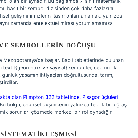
mcı olan bir aynadır. Bu bağlamda 7. sınıf matematik
mı, basit bir sembol dizisinden çok daha fazlasını
sel gelişiminin izlerini taşır; onları anlamak, yalnızca
, aynı zamanda entelektüel mirası yorumlamamıza
 VE SEMBOLLERIN DOĞUŞU
da Mezopotamya’da başlar. Babil tabletlerinde bulunan
 textit{geometrik ve sayısal} semboller, cebirin ilk
, günlük yaşamın ihtiyaçları doğrultusunda, tarım,
tirdiler.
akta olan Plimpton 322 tabletinde, Pisagor üçlüleri
Bu bulgu, cebirsel düşüncenin yalnızca teorik bir uğraş
ik sorunları çözmede merkezi bir rol oynadığını
 SISTEMATIKLEŞMESI