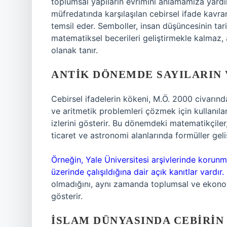
toplumsal yapıların evrimini anlamamıza yardı
müfredatında karşılaşılan cebirsel ifade kavra
temsil eder. Semboller, insan düşüncesinin tarih
matematiksel becerileri geliştirmekle kalmaz
olanak tanır.
ANTIK DÖNEMDE SAYILARIN
Cebirsel ifadelerin kökeni, M.Ö. 2000 civarın
ve aritmetik problemleri çözmek için kullanılan
izlerini gösterir. Bu dönemdeki matematikçiler
ticaret ve astronomi alanlarında formüller geliş
Örneğin, Yale Üniversitesi arşivlerinde korunm
üzerinde çalışıldığına dair açık kanıtlar vardır.
olmadığını, aynı zamanda toplumsal ve ekonom
gösterir.
İSLAM DÜNYASINDA CEBIRIN