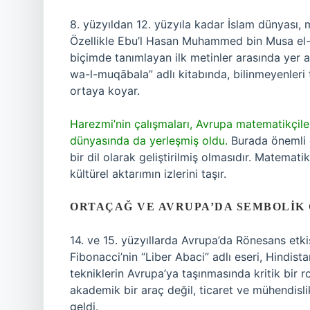
8. yüzyıldan 12. yüzyıla kadar İslam dünyası, 
Özellikle Ebu’l Hasan Muhammed bin Musa el-Ha
biçimde tanımlayan ilk metinler arasında yer al
wa-l-muqābala” adlı kitabında, bilinmeyenler
ortaya koyar.
Harezmi’nin çalışmaları, Avrupa matematikçiler
dünyasında da yerleşmiş oldu.
Burada önemli ol
bir dil olarak geliştirilmiş olmasıdır. Matemati
kültürel aktarımın izlerini taşır.
ORTAÇAĞ VE AVRUPA’DA SEMBOLIK 
14. ve 15. yüzyıllarda Avrupa’da Rönesans etki
Fibonacci’nin “Liber Abaci” adlı eseri, Hindis
tekniklerin Avrupa’ya taşınmasında kritik bir 
akademik bir araç değil, ticaret ve mühendisli
geldi.