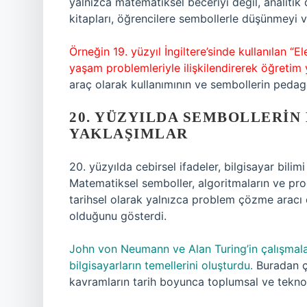
yalnızca matematiksel beceriyi değil, analitik
kitapları, öğrencilere sembollerle düşünmey
Örneğin 19. yüzyıl İngiltere’sinde kullanılan “E
yaşam problemleriyle ilişkilendirerek öğretim 
araç olarak kullanımının ve sembollerin pedagoj
20. YÜZYILDA SEMBOLLERIN 
YAKLAŞIMLAR
20. yüzyılda cebirsel ifadeler, bilgisayar bilim
Matematiksel semboller, algoritmaların ve prog
tarihsel olarak yalnızca problem çözme aracı d
olduğunu gösterdi.
John von Neumann ve Alan Turing’in çalışmala
bilgisayarların temellerini oluşturdu.
Buradan çı
kavramların tarih boyunca toplumsal ve teknolo