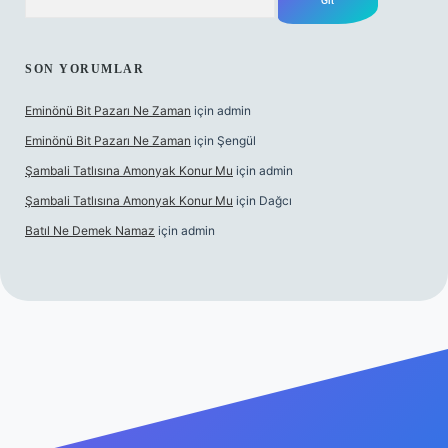
SON YORUMLAR
Eminönü Bit Pazarı Ne Zaman
için
admin
Eminönü Bit Pazarı Ne Zaman
için
Şengül
Şambali Tatlısına Amonyak Konur Mu
için
admin
Şambali Tatlısına Amonyak Konur Mu
için
Dağcı
Batıl Ne Demek Namaz
için
admin
/piabella.casino/