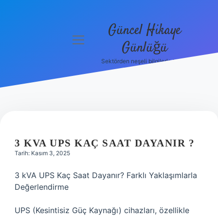
Güncel Hikaye
menüyü
Günlüğü
aç
Sektörden neşeli bilgilerle tanış!
Anasayfa
Gizlilik
Politikası
Yasal Uyarı
3 KVA UPS KAÇ SAAT DAYANIR ?
Hakkımızda
Tarih: Kasım 3, 2025
3 kVA UPS Kaç Saat Dayanır? Farklı Yaklaşımlarla
Değerlendirme
UPS (Kesintisiz Güç Kaynağı) cihazları, özellikle