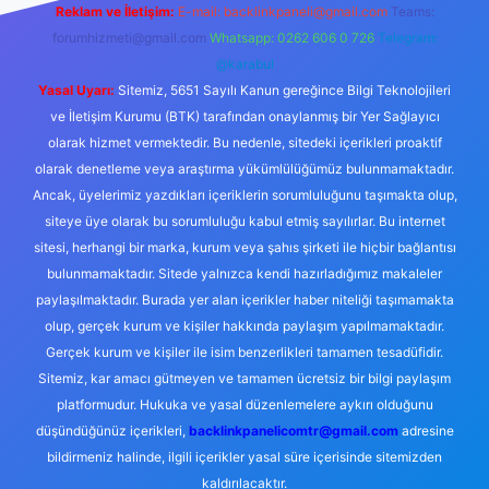
Reklam ve İletişim:
E-mail:
backlinkpaneli@gmail.com
Teams:
forumhizmeti@gmail.com
Whatsapp: 0262 606 0 726
Telegram:
@karabul
Yasal Uyarı:
Sitemiz, 5651 Sayılı Kanun gereğince Bilgi Teknolojileri
ve İletişim Kurumu (BTK) tarafından onaylanmış bir Yer Sağlayıcı
olarak hizmet vermektedir. Bu nedenle, sitedeki içerikleri proaktif
olarak denetleme veya araştırma yükümlülüğümüz bulunmamaktadır.
Ancak, üyelerimiz yazdıkları içeriklerin sorumluluğunu taşımakta olup,
siteye üye olarak bu sorumluluğu kabul etmiş sayılırlar. Bu internet
sitesi, herhangi bir marka, kurum veya şahıs şirketi ile hiçbir bağlantısı
bulunmamaktadır. Sitede yalnızca kendi hazırladığımız makaleler
paylaşılmaktadır. Burada yer alan içerikler haber niteliği taşımamakta
olup, gerçek kurum ve kişiler hakkında paylaşım yapılmamaktadır.
Gerçek kurum ve kişiler ile isim benzerlikleri tamamen tesadüfidir.
Sitemiz, kar amacı gütmeyen ve tamamen ücretsiz bir bilgi paylaşım
platformudur. Hukuka ve yasal düzenlemelere aykırı olduğunu
düşündüğünüz içerikleri,
backlinkpanelicomtr@gmail.com
adresine
bildirmeniz halinde, ilgili içerikler yasal süre içerisinde sitemizden
kaldırılacaktır.