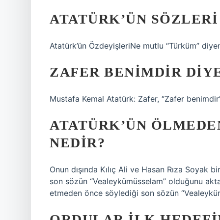
ATATÜRK’ÜN SÖZLERI
Atatürk’ün ÖzdeyişleriNe mutlu “Türküm” diye
ZAFER BENIMDIR DIY
Mustafa Kemal Atatürk: Zafer, “Zafer benimdir”
ATATÜRK’ÜN ÖLMEDEN
NEDIR?
Onun dışında Kılıç Ali ve Hasan Rıza Soyak bir
son sözün “Vealeykümüsselam” olduğunu aktar
etmeden önce söylediği son sözün “Vealeyk
ORDULAR ILK HEDEFI