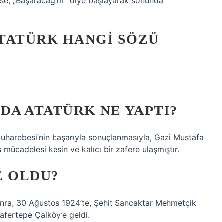
ı ise, „Başaracağım‟ diye başlayarak sonunda
TATÜRK HANGI SÖZÜ
NDA ATATÜRK NE YAPTI?
arebesi’nin başarıyla sonuçlanmasıyla, Gazi Mustafa
mücadelesi kesin ve kalıcı bir zafere ulaşmıştır.
E OLDU?
onra, 30 Ağustos 1924’te, Şehit Sancaktar Mehmetçik
afertepe Çalköy’e geldi.