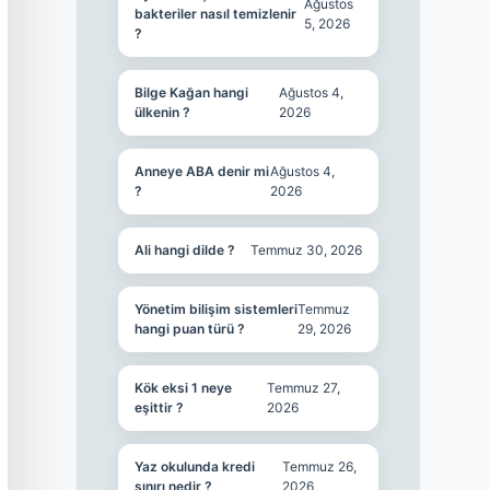
Ağustos
bakteriler nasıl temizlenir
5, 2026
?
Bilge Kağan hangi
Ağustos 4,
ülkenin ?
2026
Anneye ABA denir mi
Ağustos 4,
?
2026
Ali hangi dilde ?
Temmuz 30, 2026
Yönetim bilişim sistemleri
Temmuz
hangi puan türü ?
29, 2026
Kök eksi 1 neye
Temmuz 27,
eşittir ?
2026
Yaz okulunda kredi
Temmuz 26,
sınırı nedir ?
2026