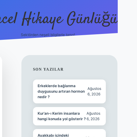
cel Hikaye Günlüğü
Sektörden neşeli bilgilerle tanış!
https://piabe
SIDEBAR
SON YAZILAR
Erkeklerde bağlanma
Ağustos
duygusunu artıran hormon
6, 2026
nedir ?
Kur’an-ı Kerim insanlara
Ağustos
hangi konuda yol gösterir ?
6, 2026
Ayakkabı içindeki