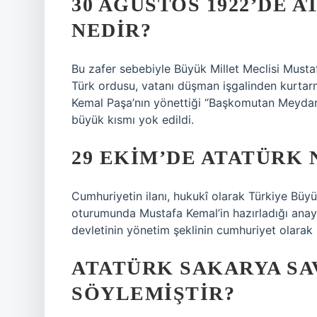
30 AĞUSTOS 1922’DE 
NEDIR?
Bu zafer sebebiyle Büyük Millet Meclisi Mustaf
Türk ordusu, vatanı düşman işgalinden kurtar
Kemal Paşa’nın yönettiği “Başkomutan Meyda
büyük kısmı yok edildi.
29 EKIM’DE ATATÜRK 
Cumhuriyetin ilanı, hukukî olarak Türkiye Büy
oturumunda Mustafa Kemal’in hazırladığı anayas
devletinin yönetim şeklinin cumhuriyet olarak 
ATATÜRK SAKARYA SA
SÖYLEMIŞTIR?