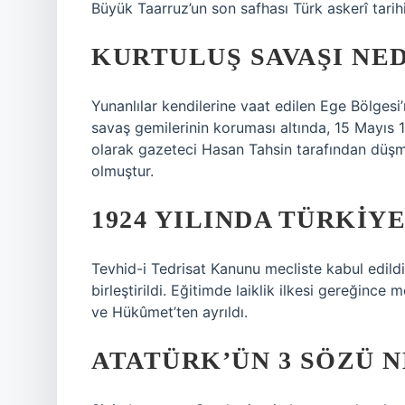
Büyük Taarruz’un son safhası Türk askerî tar
KURTULUŞ SAVAŞI NE
Yunanlılar kendilerine vaat edilen Ege Bölgesi’
savaş gemilerinin koruması altında, 15 Mayıs 191
olarak gazeteci Hasan Tahsin tarafından düşma
olmuştur.
1924 YILINDA TÜRKIY
Tevhid-i Tedrisat Kanunu mecliste kabul edild
birleştirildi. Eğitimde laiklik ilkesi gereğinc
ve Hükûmet’ten ayrıldı.
ATATÜRK’ÜN 3 SÖZÜ N