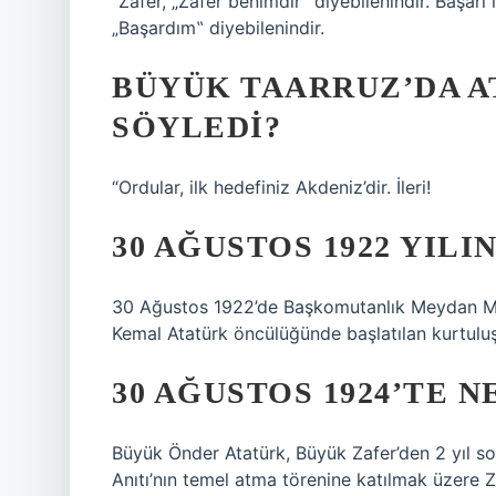
“Zafer, „Zafer benimdir‟ diyebilenindir. Başar
„Başardım‟ diyebilenindir.
BÜYÜK TAARRUZ’DA A
SÖYLEDI?
“Ordular, ilk hedefiniz Akdeniz’dir. İleri!
30 AĞUSTOS 1922 YILI
30 Ağustos 1922’de Başkomutanlık Meydan Muh
Kemal Atatürk öncülüğünde başlatılan kurtuluş 
30 AĞUSTOS 1924’TE N
Büyük Önder Atatürk, Büyük Zafer’den 2 yıl s
Anıtı’nın temel atma törenine katılmak üzere Z