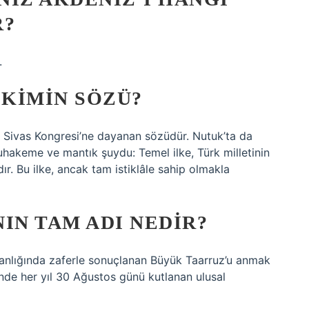
R?
.
 KIMIN SÖZÜ?
ün Sivas Kongresi’ne dayanan sözüdür. Nutuk’ta da
uhakeme ve mantık şuydu: Temel ilke, Türk milletinin
dır. Bu ilke, ancak tam istiklâle sahip olmakla
IN TAM ADI NEDIR?
anlığında zaferle sonuçlanan Büyük Taarruz’u anmak
’nde her yıl 30 Ağustos günü kutlanan ulusal