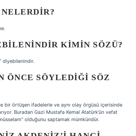
 NELERDIR?
ne.
EBILENINDIR KIMIN SÖZÜ?
 diyebilenindir.
 ÖNCE SÖYLEDIĞI SÖZ
e bir örtüşen ifadelerle ve aynı olay örgüsü içerisinde
ıyor. Buradan Gazi Mustafa Kemal Atatürk’ün vefat
ümüsselam” olduğunu saptamak mümkündür.
NIZ AKDENIZ’I HANGI