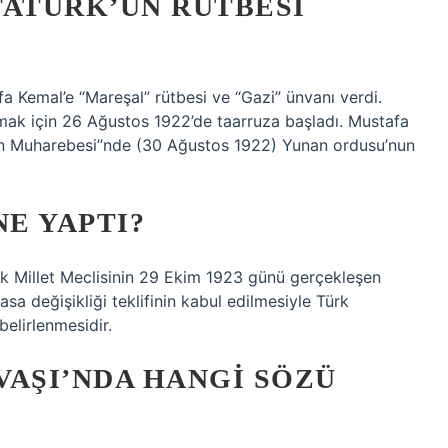
ATATÜRK’ÜN RÜTBESI
a Kemal’e “Mareşal” rütbesi ve “Gazi” ünvanı verdi.
mak için 26 Ağustos 1922’de taarruza başladı. Mustafa
n Muharebesi”nde (30 Ağustos 1922) Yunan ordusu’nun
NE YAPTI?
ük Millet Meclisinin 29 Ekim 1923 günü gerçekleşen
a değişikliği teklifinin kabul edilmesiyle Türk
belirlenmesidir.
VAŞI’NDA HANGI SÖZÜ