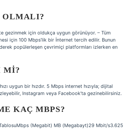
B OLMALI?
te gezinmek için oldukça uygun görünüyor. – Tüm
esi için 100 Mbps’lik bir İnternet tercih edilir. Bunun
iderek popülerleşen çevrimiçi platformları izlerken en
I MI?
ızı uygun bir hızdır. 5 Mbps internet hızıyla; dijital
izleyebilir, Instagram veya Facebook’ta gezinebilirsiniz.
RME KAÇ MBPS?
 TablosuMbps (Megabit) MB (Megabayt)29 Mbit/s3.625