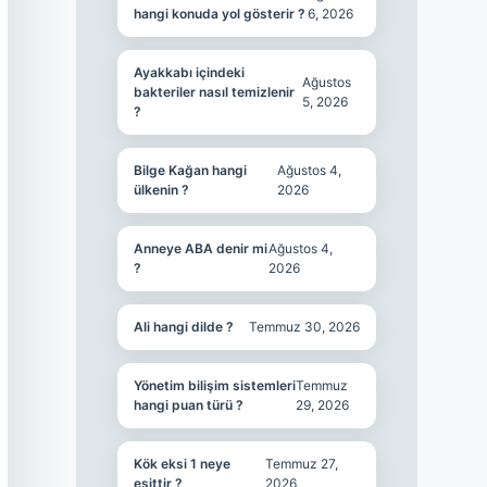
hangi konuda yol gösterir ?
6, 2026
Ayakkabı içindeki
Ağustos
bakteriler nasıl temizlenir
5, 2026
?
Bilge Kağan hangi
Ağustos 4,
ülkenin ?
2026
Anneye ABA denir mi
Ağustos 4,
?
2026
Ali hangi dilde ?
Temmuz 30, 2026
Yönetim bilişim sistemleri
Temmuz
hangi puan türü ?
29, 2026
Kök eksi 1 neye
Temmuz 27,
eşittir ?
2026