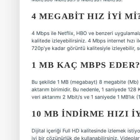
4 MEGABIT HIZ IYI MI
4 Mbps ile Netflix, HBO ve benzeri uygulamala
kalitede izleyebilirsiniz. 4 Mbps internet hızı
720p’ye kadar görüntü kalitesiyle izleyebilir, 
1 MB KAÇ MBPS EDER
Bu şekilde 1 MB (megabayt) 8 megabite (Mb) eşi
aktarım birimidir. Bu nedenle, 1 saniyede 128 KB
veri aktarımı 2 Mbit/s ve 1 saniyede 1 MB’lık (1
10 MB INDIRME HIZI I
Dijital içeriği Full HD kalitesinde izlemek istiy
iyi bir çözünürlük de kullanabilirsiniz. Video