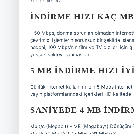
katılabilirsiniz.
İNDIRME HIZI KAÇ M
– 50 Mbps, donma sorunları olmadan internet
çevrimiçi işlemlerin sorunsuz bir şekilde işlenm
nedeni, 100 Mbps’nin film ve TV dizileri için g
yüksek kaliteyi sunmasıdır.
5 MB INDIRME HIZI IY
Günlük internet kullanımı için 5 Mbps internet h
yayın platformlarındaki içerikleri HD kalitede 
SANIYEDE 4 MB INDI
Mbit/s (Megabit) – MB (Megabayt) Dönüşüm
Mbit/s30 Mbit/s3.75 Mbit/s31 Mbit/s3.