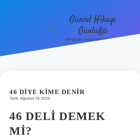
Güncel Hikaye
menüyü
Günlüğü
aç
Sektörden neşeli bilgilerle tanış!
Anasayfa
Gizlilik
Politikası
Yasal Uyarı
46 DIYE KIME DENIR
Hakkımızda
Tarih: Ağustos 19, 2025
46 DELI DEMEK
MI?