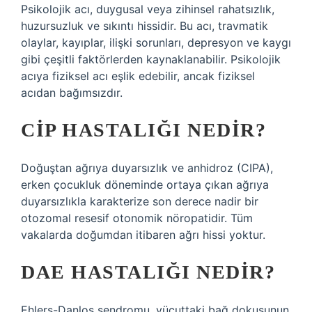
Psikolojik acı, duygusal veya zihinsel rahatsızlık,
huzursuzluk ve sıkıntı hissidir. Bu acı, travmatik
olaylar, kayıplar, ilişki sorunları, depresyon ve kaygı
gibi çeşitli faktörlerden kaynaklanabilir. Psikolojik
acıya fiziksel acı eşlik edebilir, ancak fiziksel
acıdan bağımsızdır.
CIP HASTALIĞI NEDIR?
Doğuştan ağrıya duyarsızlık ve anhidroz (CIPA),
erken çocukluk döneminde ortaya çıkan ağrıya
duyarsızlıkla karakterize son derece nadir bir
otozomal resesif otonomik nöropatidir. Tüm
vakalarda doğumdan itibaren ağrı hissi yoktur.
DAE HASTALIĞI NEDIR?
Ehlers-Danlos sendromu, vücuttaki bağ dokusunun