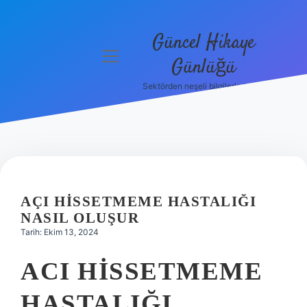
Güncel Hikaye
menüyü
Günlüğü
aç
Sektörden neşeli bilgilerle tanış!
Anasayfa
Gizlilik
Politikası
Yasal Uyarı
AÇI HISSETMEME HASTALIĞI
Hakkımızda
NASIL OLUŞUR
Tarih: Ekim 13, 2024
ACI HISSETMEME
HASTALIĞI