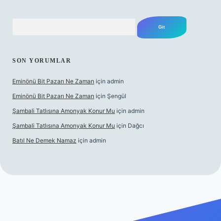
Arama
SON YORUMLAR
Eminönü Bit Pazarı Ne Zaman
için
admin
Eminönü Bit Pazarı Ne Zaman
için
Şengül
Şambali Tatlısına Amonyak Konur Mu
için
admin
Şambali Tatlısına Amonyak Konur Mu
için
Dağcı
Batıl Ne Demek Namaz
için
admin
ino/