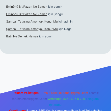
Eminönü Bit Pazarı Ne Zaman
için
admin
Eminönü Bit Pazarı Ne Zaman
için
Şengül
Şambali Tatlısına Amonyak Konur Mu
için
admin
Şambali Tatlısına Amonyak Konur Mu
için
Dağcı
Batıl Ne Demek Namaz
için
admin
//piabella.casino/
Reklam ve İletişim:
E-mail:
backlinkpaneli@gmail.com
Teams:
forumhizmeti@gmail.com
Whatsapp: 0262 606 0 726
Telegram:
@karabul
Yasal Uyarı:
Sitemiz, 5651 Sayılı Kanun gereğince Bilgi Teknolojileri