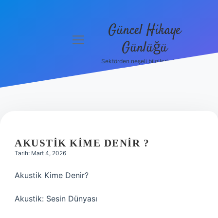
Güncel Hikaye
menüyü
Günlüğü
aç
Sektörden neşeli bilgilerle tanış!
Anasayfa
Gizlilik
Politikası
Yasal Uyarı
AKUSTIK KIME DENIR ?
Hakkımızda
Tarih: Mart 4, 2026
Akustik Kime Denir?
Akustik: Sesin Dünyası