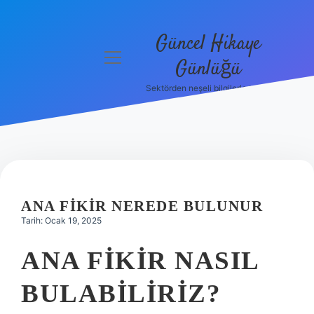
Güncel Hikaye
menüyü
Günlüğü
aç
Sektörden neşeli bilgilerle tanış!
Anasayfa
Gizlilik
Politikası
Yasal Uyarı
ANA FIKIR NEREDE BULUNUR
Hakkımızda
Tarih: Ocak 19, 2025
ANA FIKIR NASIL
BULABILIRIZ?