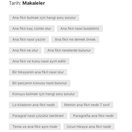
Tarih:
Makaleler
Ana fikir bulmak için hangi soru sorulur
Ana fikir kaç cümle olur
Ana fikir nasıl bulabiliriz
Ana fikir nasıl yazılır
Ana fikir ne demek örnek
Ana fikir ne olur
Ana fikir nerelerde bulunur
Ana fikir ve konu nasıl ayırt edilir
Bir hikayenin ana fikri nasıl olur
Bir parçanın konusu nasıl bulunur
Konuyu bulmak için hangi soru sorulur
Lo kitabının ana fikri nedir
Metnin ana fikri nedir 7 sınıf
Paragraf nasıl çözülür taktikleri
Paragrafta ana fikir nedir
Tema ve ana fikir aynı mıdır
Uzun hikaye ana fikri nedir