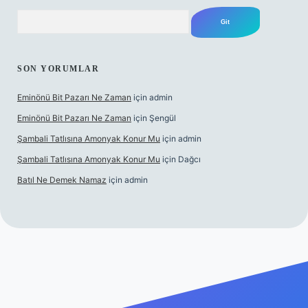
Arama
SON YORUMLAR
Eminönü Bit Pazarı Ne Zaman
için
admin
Eminönü Bit Pazarı Ne Zaman
için
Şengül
Şambali Tatlısına Amonyak Konur Mu
için
admin
Şambali Tatlısına Amonyak Konur Mu
için
Dağcı
Batıl Ne Demek Namaz
için
admin
lla.casino/