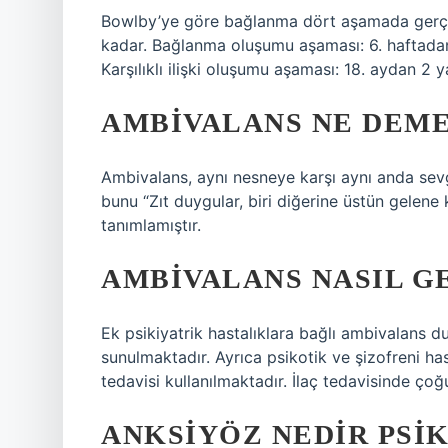
Bowlby’ye göre bağlanma dört aşamada gerçe
kadar. Bağlanma oluşumu aşaması: 6. haftadan
Karşılıklı ilişki oluşumu aşaması: 18. aydan 2 
AMBIVALANS NE DEME
Ambivalans, aynı nesneye karşı aynı anda sevgi
bunu “Zıt duygular, biri diğerine üstün gelene k
tanımlamıştır.
AMBIVALANS NASIL G
Ek psikiyatrik hastalıklara bağlı ambivalans 
sunulmaktadır. Ayrıca psikotik ve şizofreni ha
tedavisi kullanılmaktadır. İlaç tedavisinde çoğu
ANKSIYÖZ NEDIR PSI