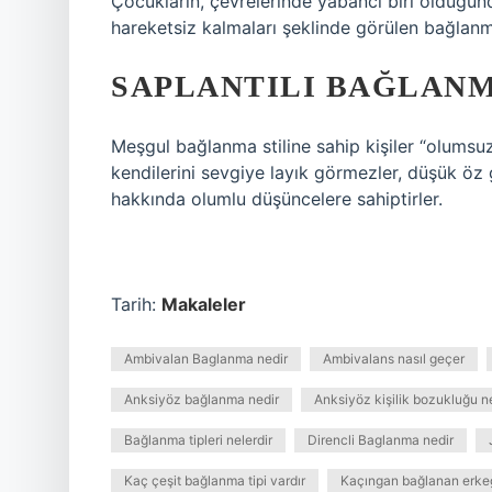
Çocukların, çevrelerinde yabancı biri olduğu
hareketsiz kalmaları şeklinde görülen bağlanma 
SAPLANTILI BAĞLAN
Meşgul bağlanma stiline sahip kişiler “olumsuz
kendilerini sevgiye layık görmezler, düşük öz 
hakkında olumlu düşüncelere sahiptirler.
Tarih:
Makaleler
Ambivalan Baglanma nedir
Ambivalans nasıl geçer
Anksiyöz bağlanma nedir
Anksiyöz kişilik bozukluğu n
Bağlanma tipleri nelerdir
Direncli Baglanma nedir
Kaç çeşit bağlanma tipi vardır
Kaçıngan bağlanan erkeğ