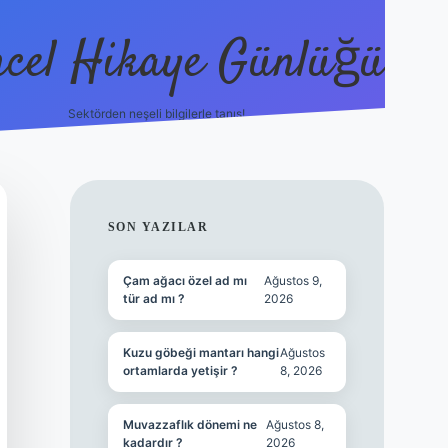
cel Hikaye Günlüğü
Sektörden neşeli bilgilerle tanış!
https://piabe
SIDEBAR
SON YAZILAR
Çam ağacı özel ad mı
Ağustos 9,
tür ad mı ?
2026
Kuzu göbeği mantarı hangi
Ağustos
ortamlarda yetişir ?
8, 2026
Muvazzaflık dönemi ne
Ağustos 8,
kadardır ?
2026