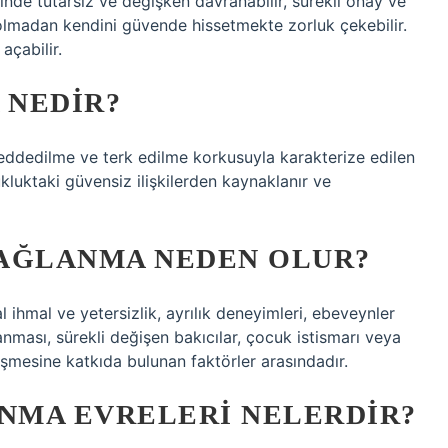
lerinde tutarsız ve değişken davranabilir, sürekli onay ve
olmadan kendini güvende hissetmekte zorluk çekebilir.
açabilir.
 NEDIR?
i reddedilme ve terk edilme korkusuyla karakterize edilen
kluktaki güvensiz ilişkilerden kaynaklanır ve
BAĞLANMA NEDEN OLUR?
 ihmal ve yetersizlik, ayrılık deneyimleri, ebeveynler
anması, sürekli değişen bakıcılar, çocuk istismarı veya
şmesine katkıda bulunan faktörler arasındadır.
NMA EVRELERI NELERDIR?