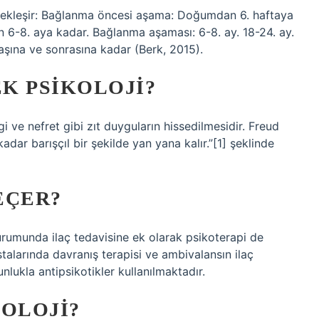
kleşir: Bağlanma öncesi aşama: Doğumdan 6. haftaya
 6-8. aya kadar. Bağlanma aşaması: 6-8. ay. 18-24. ay.
yaşına ve sonrasına kadar (Berk, 2015).
K PSIKOLOJI?
 ve nefret gibi zıt duyguların hissedilmesidir. Freud
adar barışçıl bir şekilde yan yana kalır.”[1] şeklinde
EÇER?
durumunda ilaç tedavisine ek olarak psikoterapi de
stalarında davranış terapisi ve ambivalansın ilaç
nlukla antipsikotikler kullanılmaktadır.
KOLOJI?