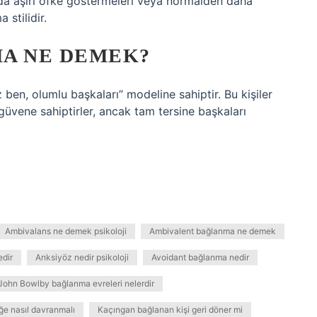
nda aşırı öfke göstermeleri veya normalden daha
stilidir.
MA NE DEMEK?
 ben, olumlu başkaları” modeline sahiptir. Bu kişiler
güvene sahiptirler, ancak tam tersine başkaları
Ambivalans ne demek psikoloji
Ambivalent bağlanma ne demek
edir
Anksiyöz nedir psikoloji
Avoidant bağlanma nedir
John Bowlby bağlanma evreleri nelerdir
e nasıl davranmalı
Kaçıngan bağlanan kişi geri döner mi