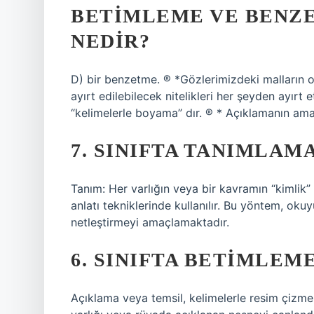
BETIMLEME VE BENZ
NEDIR?
D) bir benzetme. ® *Gözlerimizdeki malların ol
ayırt edilebilecek nitelikleri her şeyden ayırt
“kelimelerle boyama” dır. ® * Açıklamanın ama
7. SINIFTA TANIMLAM
Tanım: Her varlığın veya bir kavramın “kimlik” 
anlatı tekniklerinde kullanılır. Bu yöntem, oku
netleştirmeyi amaçlamaktadır.
6. SINIFTA BETIMLEM
Açıklama veya temsil, kelimelerle resim çizm