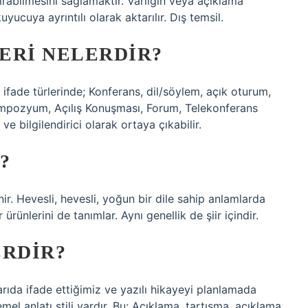
rabilmesini sağlamaktır. Varlığın veya açıklama
yucuya ayrıntılı olarak aktarılır. Dış temsil.
ERI NELERDIR?
 ifade türlerinde; Konferans, dil/söylem, açık oturum,
Sempozyum, Açılış Konuşması, Forum, Telekonferans
ve bilgilendirici olarak ortaya çıkabilir.
?
enir. Hevesli, hevesli, yoğun bir dile sahip anlamlarda
 ürünlerini de tanımlar. Aynı genellik de şiir içindir.
ERDIR?
rıda ifade ettiğimiz ve yazılı hikayeyi planlamada
l anlatı stili vardır. Bu; Açıklama, tartışma, açıklama,