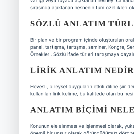
varlığı veya rüyada açıklanan nesneyi canlandı
sırasında açıklanan nesnenin tüm özellikleri oku
SÖZLÜ ANLATIM TÜRL
Bir plan ve bir program içinde oluşturulan oral
panel, tartışma, tartışma, seminer, Kongre, 
Örnekleri. Sözlü ifade türleri tartışmaya dayalı 
LIRIK ANLATIM NEDIR
Hevesli, bireysel duyguların etkili diline şiir d
kullanılan lirik kelime, bu kalitede olan bu nesir
ANLATIM BIÇIMI NEL
Konunun ele alınması ve işlenmesi olarak, yuka
önemli bir unsur olarak göründüğümüz dört teme