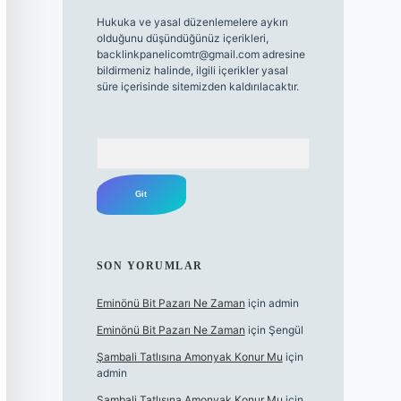
Hukuka ve yasal düzenlemelere aykırı
olduğunu düşündüğünüz içerikleri,
backlinkpanelicomtr@gmail.com
adresine
bildirmeniz halinde, ilgili içerikler yasal
süre içerisinde sitemizden kaldırılacaktır.
Arama
SON YORUMLAR
Eminönü Bit Pazarı Ne Zaman
için
admin
Eminönü Bit Pazarı Ne Zaman
için
Şengül
Şambali Tatlısına Amonyak Konur Mu
için
admin
Şambali Tatlısına Amonyak Konur Mu
için