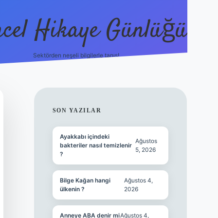
cel Hikaye Günlüğü
Sektörden neşeli bilgilerle tanış!
https://piabella.casino
SIDEBAR
SON YAZILAR
Ayakkabı içindeki
Ağustos
bakteriler nasıl temizlenir
5, 2026
?
Bilge Kağan hangi
Ağustos 4,
ülkenin ?
2026
Anneye ABA denir mi
Ağustos 4,