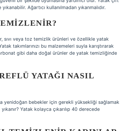
güvenli bir şekilde uyumasına yardımcı olur. Yatak çift
e yıkanabilir. Ağartıcı kullanılmadan yıkanmalıdır.
TEMIZLENIR?
, sıvı veya toz temizlik ürünleri ve özellikle yatak
 Yatak takımlarınızı bu malzemeleri suyla karıştırarak
 karbonat gibi daha doğal ürünler de yatak temizliğinde
 REFLÜ YATAĞI NASIL
a yenidoğan bebekler için gerekli yüksekliği sağlamak
ıl yıkanır? Yatak kolayca çıkarılıp 40 derecede