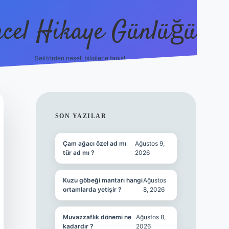
cel Hikaye Günlüğü
Sektörden neşeli bilgilerle tanış!
https://piab
SIDEBAR
SON YAZILAR
Çam ağacı özel ad mı
Ağustos 9,
tür ad mı ?
2026
Kuzu göbeği mantarı hangi
Ağustos
ortamlarda yetişir ?
8, 2026
Muvazzaflık dönemi ne
Ağustos 8,
kadardır ?
2026