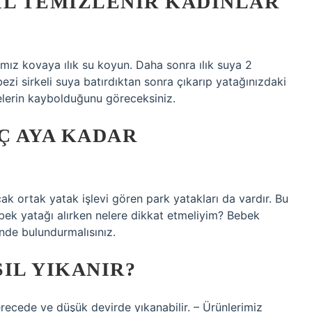
IL TEMIZLENIR KADINLAR
mız kovaya ılık su koyun. Daha sonra ılık suya 2
ezi sirkeli suya batırdıktan sonra çıkarıp yatağınızdaki
kelerin kaybolduğunu göreceksiniz.
Ç AYA KADAR
cak ortak yatak işlevi gören park yatakları da vardır. Bu
Bebek yatağı alırken nelere dikkat etmeliyim? Bebek
ünde bulundurmalısınız.
IL YIKANIR?
ecede ve düşük devirde yıkanabilir. – Ürünlerimiz