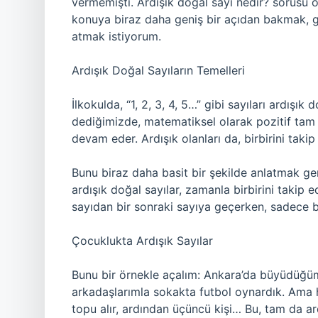
vermemişti. Ardışık doğal sayı nedir? sorusu o
konuya biraz daha geniş bir açıdan bakmak, g
atmak istiyorum.
Ardışık Doğal Sayıların Temelleri
İlkokulda, “1, 2, 3, 4, 5…” gibi sayıları ardışık
dediğimizde, matematiksel olarak pozitif tam sa
devam eder. Ardışık olanları da, birbirini takip
Bunu biraz daha basit bir şekilde anlatmak ge
ardışık doğal sayılar, zamanla birbirini takip ed
sayıdan bir sonraki sayıya geçerken, sadece b
Çocuklukta Ardışık Sayılar
Bunu bir örnekle açalım: Ankara’da büyüdüğü
arkadaşlarımla sokakta futbol oynardık. Ama h
topu alır, ardından üçüncü kişi… Bu, tam da ard