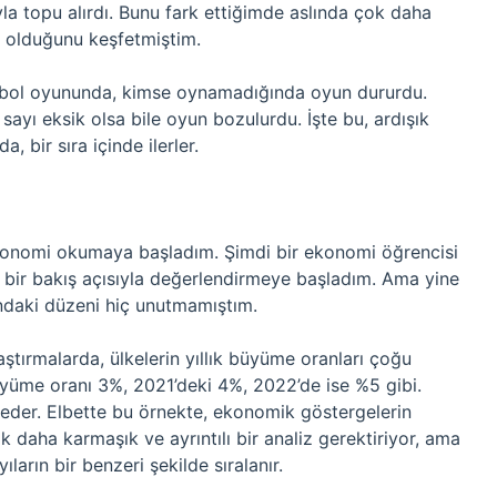
yla topu alırdı. Bunu fark ettiğimde aslında çok daha
ı olduğunu keşfetmiştim.
futbol oyununda, kimse oynamadığında oyun dururdu.
r sayı eksik olsa bile oyun bozulurdu. İşte bu, ardışık
a, bir sıra içinde ilerler.
ekonomi okumaya başladım. Şimdi bir ekonomi öğrencisi
sel bir bakış açısıyla değerlendirmeye başladım. Ama yine
ndaki düzeni hiç unutmamıştım.
aştırmalarda, ülkelerin yıllık büyüme oranları çoğu
büyüme oranı 3%, 2021’deki 4%, 2022’de ise %5 gibi.
ip eder. Elbette bu örnekte, ekonomik göstergelerin
ok daha karmaşık ve ayrıntılı bir analiz gerektiriyor, ama
ların bir benzeri şekilde sıralanır.