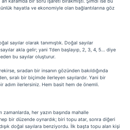
 an kafamda bir soru işareti bırakmıştı. Şimdi ise bu
ünlük hayatla ve ekonomiyle olan bağlantılarına göz
 doğal sayılar olarak tanımıştık. Doğal sayılar
yılar akla gelir; yani 1’den başlayıp, 2, 3, 4, 5… diye
 eden bu sayılar oluşturur.
rekirse, sıradan bir insanın gözünden bakıldığında
en, sıralı bir biçimde ilerleyen sayılardır. Yani bir
ir adım ilerlersiniz. Hem basit hem de önemli.
m zamanlarda, her yazın başında mahalle
ep bir düzende oynardık; biri topu atar, sonra diğeri
ışık doğal sayılara benziyordu. İlk başta topu alan kişi