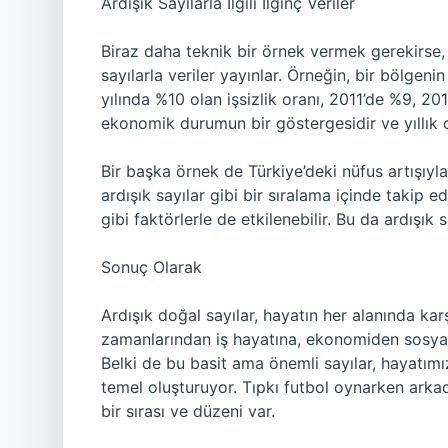
Ardışık Sayılarla İlgili İlginç Veriler
Biraz daha teknik bir örnek vermek gerekirse, 
sayılarla veriler yayınlar. Örneğin, bir bölgenin 
yılında %10 olan işsizlik oranı, 2011’de %9, 2012
ekonomik durumun bir göstergesidir ve yıllık ol
Bir başka örnek de Türkiye’deki nüfus artışıyla i
ardışık sayılar gibi bir sıralama içinde takip ed
gibi faktörlerle de etkilenebilir. Bu da ardışık sa
Sonuç Olarak
Ardışık doğal sayılar, hayatın her alanında ka
zamanlarından iş hayatına, ekonomiden sosyal h
Belki de bu basit ama önemli sayılar, hayatım
temel oluşturuyor. Tıpkı futbol oynarken arkada
bir sırası ve düzeni var.