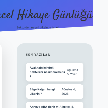
cel Hikaye Günlüğü
Sektörden neşeli bilgilerle tanış!
https://pia
SIDEBAR
SON YAZILAR
Ayakkabı içindeki
Ağustos
bakteriler nasıl temizlenir
5, 2026
?
Bilge Kağan hangi
Ağustos 4,
ülkenin ?
2026
Anneye ABA denir mi
Ağustos 4,