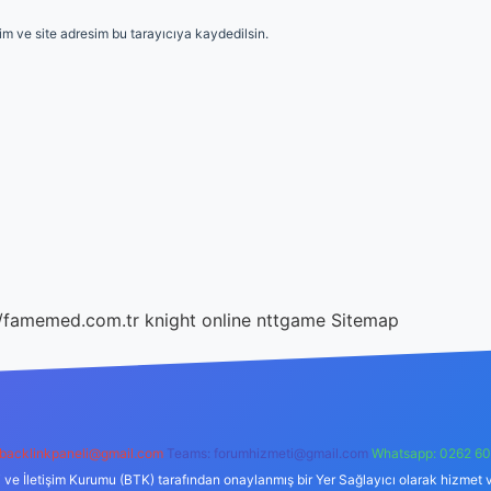
m ve site adresim bu tarayıcıya kaydedilsin.
//famemed.com.tr
knight online
nttgame
Sitemap
backlinkpaneli@gmail.com
Teams:
forumhizmeti@gmail.com
Whatsapp: 0262 60
i ve İletişim Kurumu (BTK) tarafından onaylanmış bir Yer Sağlayıcı olarak hizmet v