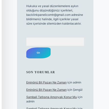
Hukuka ve yasal düzenlemelere aykırı
olduğunu düşündüğünüz içerikleri,
backlinkpanelicomtr@gmail.com
adresine
bildirmeniz halinde, ilgili içerikler yasal
süre içerisinde sitemizden kaldırılacaktır.
Arama
SON YORUMLAR
Eminönü Bit Pazarı Ne Zaman
için
admin
Eminönü Bit Pazarı Ne Zaman
için
Şengül
Şambali Tatlısına Amonyak Konur Mu
için
admin
Şambali Tatlısına Amonyak Konur Mu
için