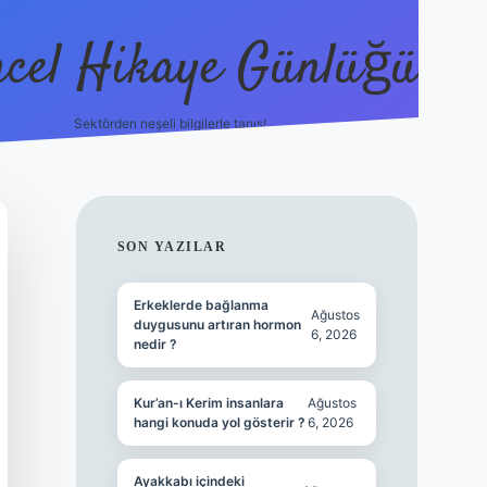
cel Hikaye Günlüğü
Sektörden neşeli bilgilerle tanış!
https://piabell
SIDEBAR
SON YAZILAR
Erkeklerde bağlanma
Ağustos
duygusunu artıran hormon
6, 2026
nedir ?
Kur’an-ı Kerim insanlara
Ağustos
hangi konuda yol gösterir ?
6, 2026
Ayakkabı içindeki