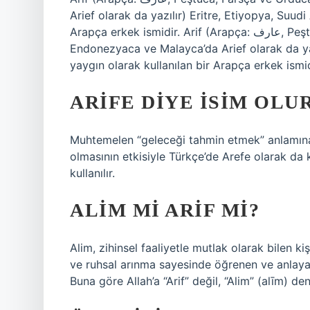
Arief olarak da yazılır) Eritre, Etiyopya, Suud
Arapça erkek ismidir. Arif (Arapça: عارف‎, Peştuca, (Farsça ve Urduca’da Aref olarak da yazılır,
Endonezyaca ve Malayca’da Arief olarak da yaz
yaygın olarak kullanılan bir Arapça erkek ismid
ARIFE DIYE ISIM OLU
Muhtemelen “geleceği tahmin etmek” anlamına 
olmasının etkisiyle Türkçe’de Arefe olarak da k
kullanılır.
ALIM MI ARIF MI?
Alim, zihinsel faaliyetle mutlak olarak bilen ki
ve ruhsal arınma sayesinde öğrenen ve anlayan kiş
Buna göre Allah’a “Arif” değil, “Alim” (alīm) den