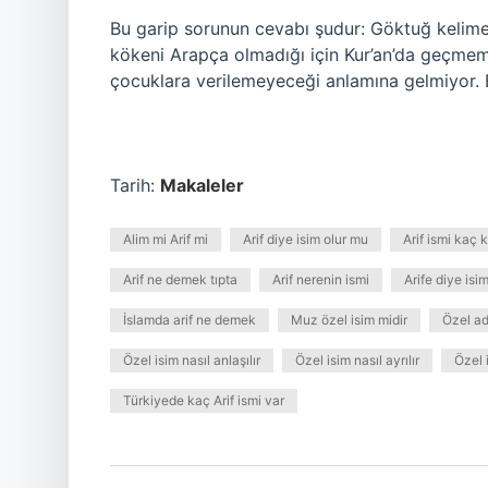
Bu garip sorunun cevabı şudur: Göktuğ kelimesi
kökeni Arapça olmadığı için Kur’an’da geçmem
çocuklara verilemeyeceği anlamına gelmiyor. Bu
Tarih:
Makaleler
Alim mi Arif mi
Arif diye isim olur mu
Arif ismi kaç 
Arif ne demek tıpta
Arif nerenin ismi
Arife diye isi
İslamda arif ne demek
Muz özel isim midir
Özel ad
Özel isim nasıl anlaşılır
Özel isim nasıl ayrılır
Özel 
Türkiyede kaç Arif ismi var