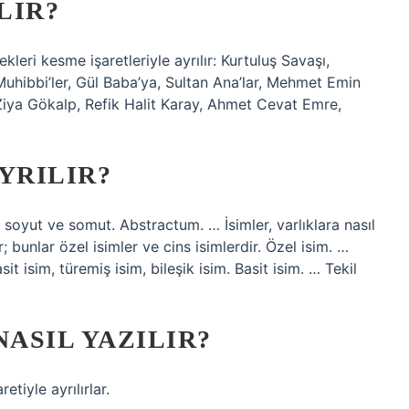
LIR?
leri kesme işaretleriyle ayrılır: Kurtuluş Savaşı,
Muhibbi’ler, Gül Baba’ya, Sultan Ana’lar, Mehmet Emin
Ziya Gökalp, Refik Halit Karay, Ahmet Cevat Emre,
YRILIR?
r: soyut ve somut. Abstractum. … İsimler, varlıklara nasıl
ır; bunlar özel isimler ve cins isimlerdir. Özel isim. …
sit isim, türemiş isim, bileşik isim. Basit isim. … Tekil
NASIL YAZILIR?
etiyle ayrılırlar.