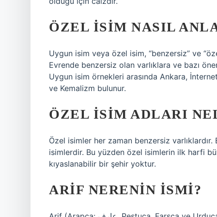
olduğu için caizdir.
ÖZEL ISIM NASIL ANL
Uygun isim veya özel isim, “benzersiz” ve “özel
Evrende benzersiz olan varlıklara ve bazı önem
Uygun isim örnekleri arasında Ankara, İnterne
ve Kemalizm bulunur.
ÖZEL ISIM ADLARI NE
Özel isimler her zaman benzersiz varlıklardır. 
isimlerdir. Bu yüzden özel isimlerin ilk harfi 
kıyaslanabilir bir şehir yoktur.
ARIF NERENIN ISMI?
Arif (Arapça: عارف‎, Peştuca, Farsça ve Urduca’da Aref olarak da yazılır, Endonezyaca ve Malayca’da