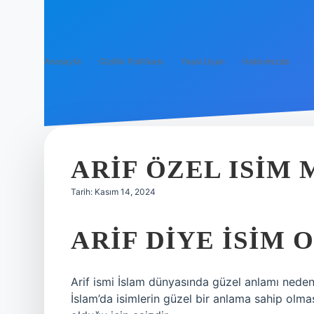
Anasayfa
Gizlilik Politikası
Yasal Uyarı
Hakkımızda
ARIF ÖZEL ISIM 
Tarih: Kasım 14, 2024
ARIF DIYE ISIM 
Arif ismi İslam dünyasında güzel anlamı nedeni
İslam’da isimlerin güzel bir anlama sahip olmas