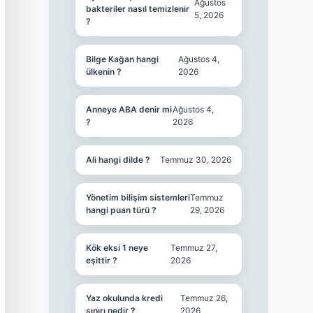
Ağustos
bakteriler nasıl temizlenir
5, 2026
?
Bilge Kağan hangi
Ağustos 4,
ülkenin ?
2026
Anneye ABA denir mi
Ağustos 4,
?
2026
Ali hangi dilde ?
Temmuz 30, 2026
Yönetim bilişim sistemleri
Temmuz
hangi puan türü ?
29, 2026
Kök eksi 1 neye
Temmuz 27,
eşittir ?
2026
Yaz okulunda kredi
Temmuz 26,
sınırı nedir ?
2026