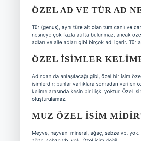
ÖZEL AD VE TÜR AD N
Tür (genus), aynı türe ait olan tüm canlı ve ca
nesneye çok fazla atıfta bulunmaz, ancak özel 
adları ve aile adları gibi birçok adı içerir. Tür 
ÖZEL ISIMLER KELIM
Adından da anlaşılacağı gibi, özel bir isim özel 
isimlerdir; bunlar varlıklara sonradan verilen ö
kelime arasında kesin bir ilişki yoktur. Özel i
oluşturulamaz.
MUZ ÖZEL ISIM MIDIR
Meyve, hayvan, mineral, ağaç, sebze vb. yok.
ağaç, sebze vb. yok. Özel isim değil.