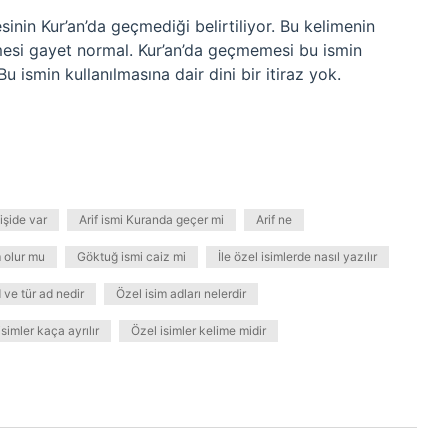
nin Kur’an’da geçmediği belirtiliyor. Bu kelimenin
esi gayet normal. Kur’an’da geçmemesi bu ismin
 ismin kullanılmasına dair dini bir itiraz yok.
kişide var
Arif ismi Kuranda geçer mi
Arif ne
m olur mu
Göktuğ ismi caiz mi
İle özel isimlerde nasıl yazılır
 ve tür ad nedir
Özel isim adları nelerdir
isimler kaça ayrılır
Özel isimler kelime midir