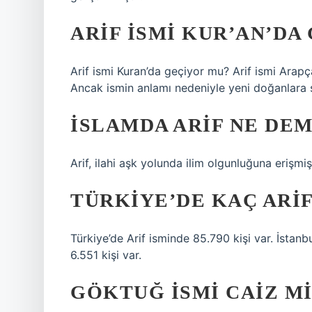
ARIF ISMI KUR’AN’DA
Arif ismi Kuran’da geçiyor mu? Arif ismi Arap
Ancak ismin anlamı nedeniyle yeni doğanlara so
İSLAMDA ARIF NE DE
Arif, ilahi aşk yolunda ilim olgunluğuna erişmiş,
TÜRKIYE’DE KAÇ ARIF
Türkiye’de Arif isminde 85.790 kişi var. İstanbu
6.551 kişi var.
GÖKTUĞ ISMI CAIZ MI