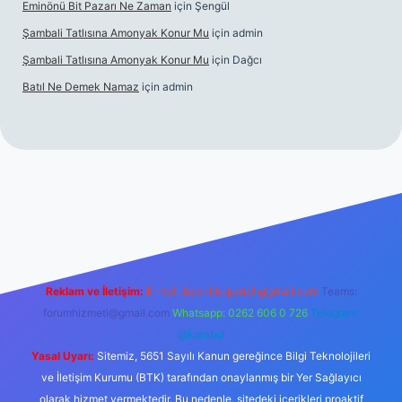
Eminönü Bit Pazarı Ne Zaman
için
Şengül
Şambali Tatlısına Amonyak Konur Mu
için
admin
Şambali Tatlısına Amonyak Konur Mu
için
Dağcı
Batıl Ne Demek Namaz
için
admin
ella.casino/
Reklam ve İletişim:
E-mail:
backlinkpaneli@gmail.com
Teams:
forumhizmeti@gmail.com
Whatsapp: 0262 606 0 726
Telegram:
@karabul
Yasal Uyarı:
Sitemiz, 5651 Sayılı Kanun gereğince Bilgi Teknolojileri
ve İletişim Kurumu (BTK) tarafından onaylanmış bir Yer Sağlayıcı
olarak hizmet vermektedir. Bu nedenle, sitedeki içerikleri proaktif