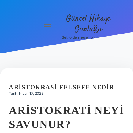
Güncel Hikaye
menüyü
Günlüğü
aç
Sektörden neşeli bilgilerle tanış!
Anasayfa
Gizlilik
Politikası
Yasal Uyarı
ARISTOKRASI FELSEFE NEDIR
Hakkımızda
Tarih: Nisan 17, 2025
ARISTOKRATI NEYI
SAVUNUR?