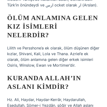
Türk’in önündeydi ve ارس ocket olarak ار (Arslan).
ÖLÜM ANLAMINA GELEN
KIZ ISIMLERI
NELERDIR?
Lilith ve Persshone’a ek olarak, ölüm düşünen diğer
kızlar, Shivani, Kali, Lola ve Thana. Azriel’e ek
olarak, ölüm anlamına gelen diğer erkek isimleri
Osiris, Winslow, Ewan ve Mortimer’dir.
KURANDA ALLAH’IN
ASLANI KIMDIR?
Hz. Ali, Haydar, Haydar-Kerrâr, Haydarullah,
Esedullah, Şömer-i Yezdân, şöğir ve Allah aslanı