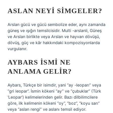
ASLAN NEYI SIMGELER?
Arslan gücü ve gücü sembolize eder, aynı zamanda
güneş ve ışığın temsilcisidir. Multi -arslanli, Güneş
ve Arslan birlikte veya Arslan ve hayvan dövüşü,
dövüş, güç ve kâr hakkındaki kompozisyonlarda
vurgulanır.
AYBARS ISMI NE
ANLAMA GELIR?
Aybars, Türkçe bir isimdir, yani “ay -leoparı” veya
“gri leopar”. İsmin kökeni “ay” ve “çubuklar” (Türk
‘Leopar’) kelimelerinden gelir. Bazı dilbilimcilere
göre, ilk kelimenin kökeni “oy”, “boz”, “koyu sarı”
veya “aslan rengi” ve aslanı temsil ediyor.