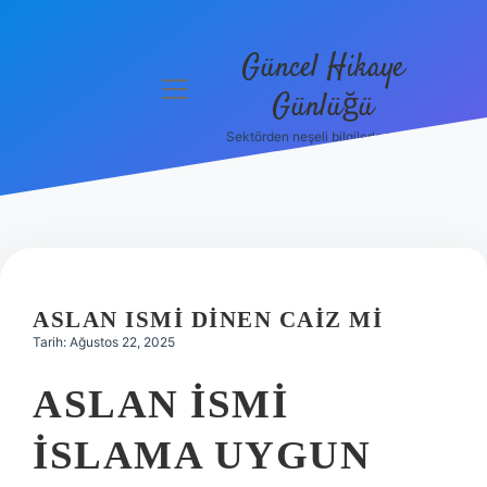
Güncel Hikaye
menüyü
Günlüğü
aç
Sektörden neşeli bilgilerle tanış!
Anasayfa
Gizlilik
Politikası
Yasal Uyarı
ASLAN ISMI DINEN CAIZ MI
Hakkımızda
Tarih: Ağustos 22, 2025
ASLAN ISMI
ISLAMA UYGUN