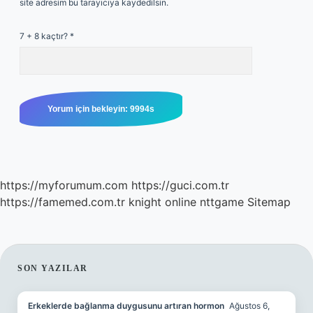
site adresim bu tarayıcıya kaydedilsin.
7 + 8 kaçtır?
*
https://myforumum.com
https://guci.com.tr
https://famemed.com.tr
knight online
nttgame
Sitemap
SIDEBAR
SON YAZILAR
Erkeklerde bağlanma duygusunu artıran hormon
Ağustos 6,