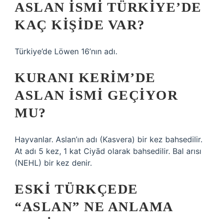
ASLAN ISMI TÜRKIYE’DE
KAÇ KIŞIDE VAR?
Türkiye’de Löwen 16’nın adı.
KURANI KERIM’DE
ASLAN ISMI GEÇIYOR
MU?
Hayvanlar. Aslan’ın adı (Kasvera) bir kez bahsedilir.
At adı 5 kez, 1 kat Ciyād olarak bahsedilir. Bal arısı
(NEHL) bir kez denir.
ESKI TÜRKÇEDE
“ASLAN” NE ANLAMA