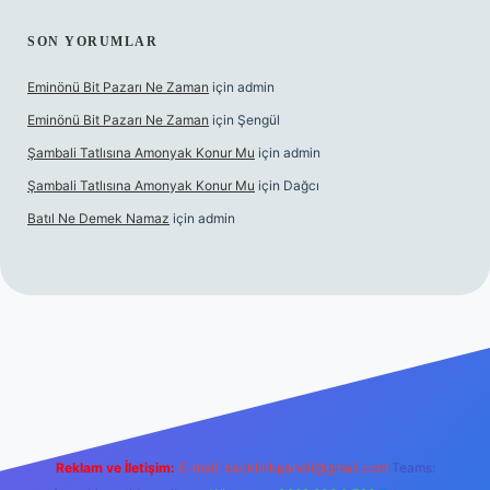
SON YORUMLAR
Eminönü Bit Pazarı Ne Zaman
için
admin
Eminönü Bit Pazarı Ne Zaman
için
Şengül
Şambali Tatlısına Amonyak Konur Mu
için
admin
Şambali Tatlısına Amonyak Konur Mu
için
Dağcı
Batıl Ne Demek Namaz
için
admin
abella.casino/
Reklam ve İletişim:
E-mail:
backlinkpaneli@gmail.com
Teams: