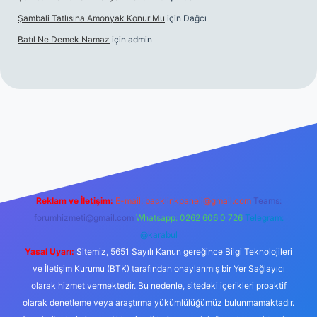
Şambali Tatlısına Amonyak Konur Mu
için
Dağcı
Batıl Ne Demek Namaz
için
admin
lla.casino/
Reklam ve İletişim:
E-mail:
backlinkpaneli@gmail.com
Teams:
forumhizmeti@gmail.com
Whatsapp: 0262 606 0 726
Telegram:
@karabul
Yasal Uyarı:
Sitemiz, 5651 Sayılı Kanun gereğince Bilgi Teknolojileri
ve İletişim Kurumu (BTK) tarafından onaylanmış bir Yer Sağlayıcı
olarak hizmet vermektedir. Bu nedenle, sitedeki içerikleri proaktif
olarak denetleme veya araştırma yükümlülüğümüz bulunmamaktadır.