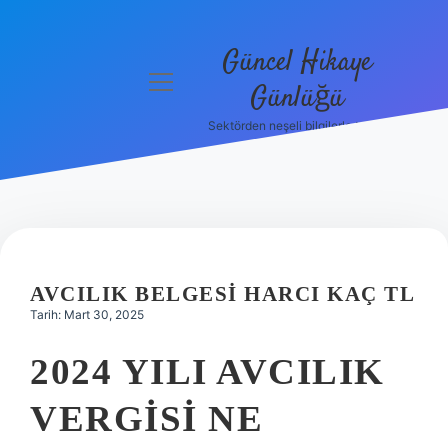
Güncel Hikaye
menüyü
Günlüğü
aç
Sektörden neşeli bilgilerle tanış!
Anasayfa
Gizlilik
Politikası
Yasal Uyarı
AVCILIK BELGESI HARCI KAÇ TL
Hakkımızda
Tarih: Mart 30, 2025
2024 YILI AVCILIK
VERGISI NE