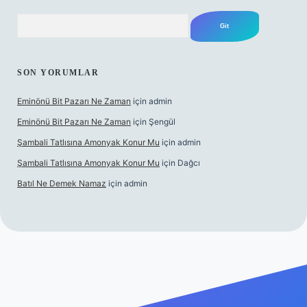
Arama
SON YORUMLAR
Eminönü Bit Pazarı Ne Zaman
için
admin
Eminönü Bit Pazarı Ne Zaman
için
Şengül
Şambali Tatlısına Amonyak Konur Mu
için
admin
Şambali Tatlısına Amonyak Konur Mu
için
Dağcı
Batıl Ne Demek Namaz
için
admin
abella.casino/