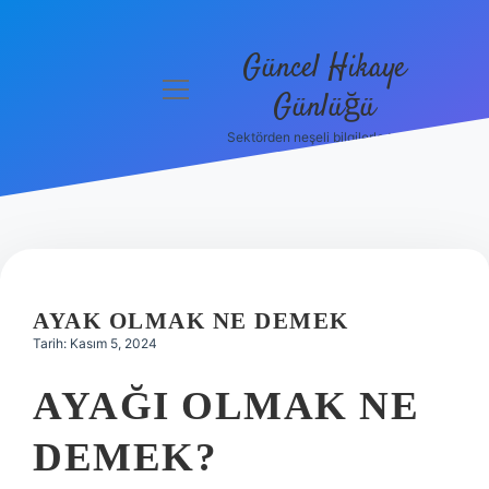
Güncel Hikaye
menüyü
Günlüğü
aç
Sektörden neşeli bilgilerle tanış!
Anasayfa
Gizlilik
Politikası
Yasal Uyarı
AYAK OLMAK NE DEMEK
Hakkımızda
Tarih: Kasım 5, 2024
AYAĞI OLMAK NE
DEMEK?