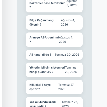
Ağustos
bakteriler nasıl temizlenir
5, 2026
?
Bilge Kağan hangi
Ağustos 4,
ülkenin ?
2026
Anneye ABA denir mi
Ağustos 4,
?
2026
Ali hangi dilde ?
Temmuz 30, 2026
Yönetim bilişim sistemleri
Temmuz
hangi puan türü ?
29, 2026
Kök eksi 1 neye
Temmuz 27,
eşittir ?
2026
Yaz okulunda kredi
Temmuz 26,
sınırı nedir ?
2026