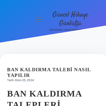
Güncel Hikaye
menüyü
Günlüğü
aç
Sektörden neşeli bilgilerle tanış!
Anasayfa
Gizlilik
Politikası
Yasal Uyarı
BAN KALDIRMA TALEBI NASIL
Hakkımızda
YAPILIR
Tarih: Ekim 25, 2024
BAN KALDIRMA
TALEPLERI