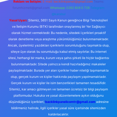
Reklam ve İletişim:
E-mail:
backlinkpaneli@gmail.com
Teams:
forumhizmeti@gmail.com
Whatsapp: 0262 606 0 726
Telegram:
@karabul
Yasal Uyarı:
Sitemiz, 5651 Sayılı Kanun gereğince Bilgi Teknolojileri
ve İletişim Kurumu (BTK) tarafından onaylanmış bir Yer Sağlayıcı
olarak hizmet vermektedir. Bu nedenle, sitedeki içerikleri proaktif
olarak denetleme veya araştırma yükümlülüğümüz bulunmamaktadır.
Ancak, üyelerimiz yazdıkları içeriklerin sorumluluğunu taşımakta olup,
siteye üye olarak bu sorumluluğu kabul etmiş sayılırlar. Bu internet
sitesi, herhangi bir marka, kurum veya şahıs şirketi ile hiçbir bağlantısı
bulunmamaktadır. Sitede yalnızca kendi hazırladığımız makaleler
paylaşılmaktadır. Burada yer alan içerikler haber niteliği taşımamakta
olup, gerçek kurum ve kişiler hakkında paylaşım yapılmamaktadır.
Gerçek kurum ve kişiler ile isim benzerlikleri tamamen tesadüfidir.
Sitemiz, kar amacı gütmeyen ve tamamen ücretsiz bir bilgi paylaşım
platformudur. Hukuka ve yasal düzenlemelere aykırı olduğunu
düşündüğünüz içerikleri,
backlinkpanelicomtr@gmail.com
adresine
bildirmeniz halinde, ilgili içerikler yasal süre içerisinde sitemizden
kaldırılacaktır.