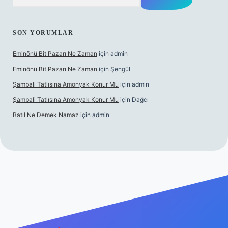
SON YORUMLAR
Eminönü Bit Pazarı Ne Zaman
için
admin
Eminönü Bit Pazarı Ne Zaman
için
Şengül
Şambali Tatlısına Amonyak Konur Mu
için
admin
Şambali Tatlısına Amonyak Konur Mu
için
Dağcı
Batıl Ne Demek Namaz
için
admin
abella.casino/