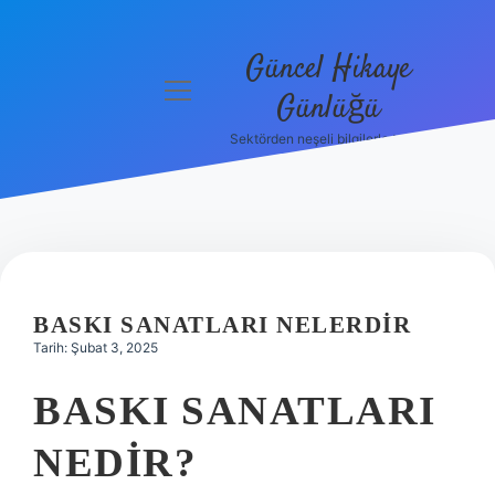
Güncel Hikaye
menüyü
Günlüğü
aç
Sektörden neşeli bilgilerle tanış!
Anasayfa
Gizlilik
Politikası
Yasal Uyarı
BASKI SANATLARI NELERDIR
Hakkımızda
Tarih: Şubat 3, 2025
BASKI SANATLARI
NEDIR?