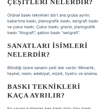
ÇEŞITLERI NELERDIR?
Orijinal baskı teknikleri dört ana gruba ayrılır;
kabartma baskı, planografik baskı, serigrafi baskı
ve çukur baskı. Çukur baskı; gravür, planografik
baskı “litografi”, şablon baskı “serigrafi”.
SANATLARI ISIMLERI
NELERDIR?
Bilindiği üzere sanatın yedi dalı vardır: Mimarlık,
heykel, resim, edebiyat, müzik, tiyatro ve sinema.
BASKI TEKNIKLERI
KAÇA AYRILIR?
En yaygın kullanılan beş baskı türü; tipo baskı,