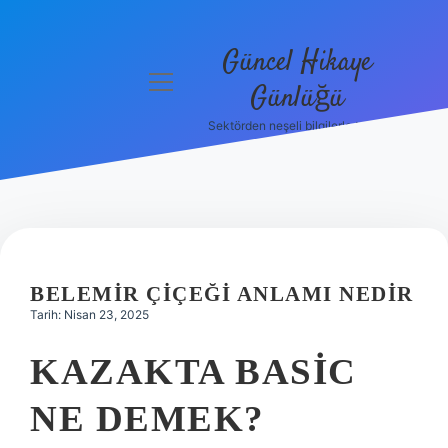
Güncel Hikaye
menüyü
Günlüğü
aç
Sektörden neşeli bilgilerle tanış!
Anasayfa
Gizlilik
Politikası
Yasal Uyarı
BELEMIR ÇIÇEĞI ANLAMI NEDIR
Hakkımızda
Tarih: Nisan 23, 2025
KAZAKTA BASIC
NE DEMEK?