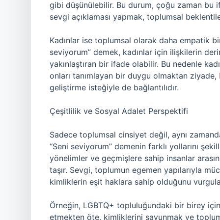
gibi düşünülebilir. Bu durum, çoğu zaman bu i
sevgi açıklaması yapmak, toplumsal beklentile
Kadınlar ise toplumsal olarak daha empatik bir
seviyorum” demek, kadınlar için ilişkilerin deri
yakınlaştıran bir ifade olabilir. Bu nedenle kad
onları tanımlayan bir duygu olmaktan ziyade, bi
geliştirme isteğiyle de bağlantılıdır.
Çeşitlilik ve Sosyal Adalet Perspektifi
Sadece toplumsal cinsiyet değil, aynı zamanda 
“Seni seviyorum” demenin farklı yollarını şekille
yönelimler ve geçmişlere sahip insanlar aras
taşır. Sevgi, toplumun egemen yapılarıyla müc
kimliklerin eşit haklara sahip olduğunu vurgulam
Örneğin, LGBTQ+ topluluğundaki bir birey içi
etmekten öte, kimliklerini savunmak ve toplum