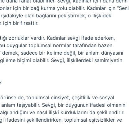
e daha rahat olabilirler. Sevgi, kadınlar için daha derin
nlar için bir bağ kurma yolu olabilir. Kadınlar için “Seni
ıdakiyle olan bağlarını pekiştirmek, o ilişkideki
çin bir fırsattır.
ığı zorluklar vardır. Kadınlar sevgi ifade ederken,
, bu duygular toplumsal normlar tarafından bazen
” demek, sadece bir kelime değil, bir anlam dünyasını
ileme biçimi olabilir. Sevgi, ilişkilerdeki samimiyetin
?
rünse de, toplumsal cinsiyet, çeşitlilik ve sosyal
r anlam taşıyabilir. Sevgi, bir duygunun ifadesi olmanın
ılandığını ve nasıl ilişki kurduklarını da şekillendirir.
gi ifadesini şekillendirirken, toplumsal eşitsizlikler ve