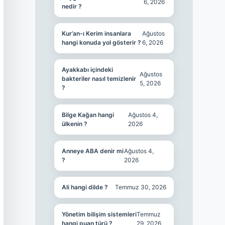
6, 2026
nedir ?
Kur’an-ı Kerim insanlara
Ağustos
hangi konuda yol gösterir ?
6, 2026
Ayakkabı içindeki
Ağustos
bakteriler nasıl temizlenir
5, 2026
?
Bilge Kağan hangi
Ağustos 4,
ülkenin ?
2026
Anneye ABA denir mi
Ağustos 4,
?
2026
Ali hangi dilde ?
Temmuz 30, 2026
Yönetim bilişim sistemleri
Temmuz
hangi puan türü ?
29, 2026