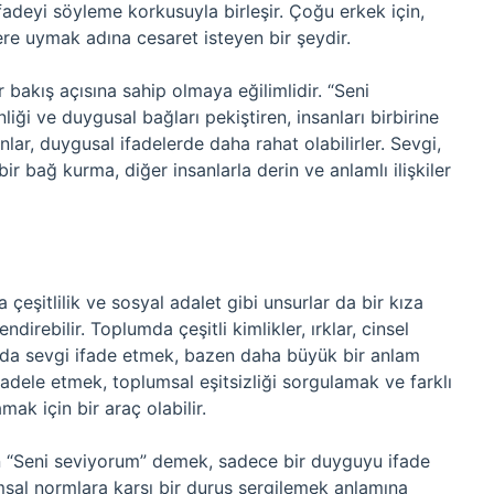
fadeyi söyleme korkusuyla birleşir. Çoğu erkek için,
re uymak adına cesaret isteyen bir şeydir.
 bakış açısına sahip olmaya eğilimlidir. “Seni
nliği ve duygusal bağları pekiştiren, insanları birbirine
ınlar, duygusal ifadelerde daha rahat olabilirler. Sevgi,
r bağ kurma, diğer insanlarla derin ve anlamlı ilişkiler
çeşitlilik ve sosyal adalet gibi unsurlar da bir kıza
ndirebilir. Toplumda çeşitli kimlikler, ırklar, cinsel
ında sevgi ifade etmek, bazen daha büyük bir anlam
adele etmek, toplumsal eşitsizliği sorgulamak ve farklı
ak için bir araç olabilir.
n “Seni seviyorum” demek, sadece bir duyguyu ifade
sal normlara karşı bir duruş sergilemek anlamına