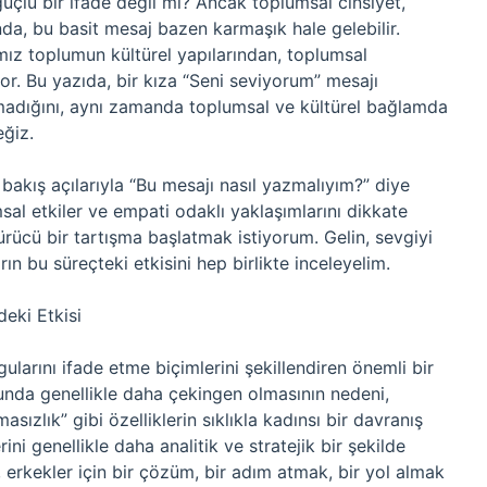
çlü bir ifade değil mi? Ancak toplumsal cinsiyet,
ında, bu basit mesaj bazen karmaşık hale gelebilir.
ız toplumun kültürel yapılarından, toplumsal
yor. Bu yazıda, bir kıza “Seni seviyorum” mesajı
adığını, aynı zamanda toplumsal ve kültürel bağlamda
eğiz.
 bakış açılarıyla “Bu mesajı nasıl yazmalıyım?” diye
sal etkiler ve empati odaklı yaklaşımlarını dikkate
ücü bir tartışma başlatmak istiyorum. Gelin, sevgiyi
ın bu süreçteki etkisini hep birlikte inceleyelim.
eki Etkisi
ularını ifade etme biçimlerini şekillendiren önemli bir
sunda genellikle daha çekingen olmasının nedeni,
ızlık” gibi özelliklerin sıklıkla kadınsı bir davranış
ini genellikle daha analitik ve stratejik bir şekilde
erkekler için bir çözüm, bir adım atmak, bir yol almak