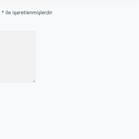
r
*
ile işaretlenmişlerdir