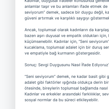
Kadınlar, duygusal ifadeler konusunda genellikl
anlamlar taşır ve bu anlamları ifade etmek de o
seviyorum” demek, sadece bir duygu değil, karş
güveni artırmak ve karşılıklı saygıyı göstermek i
Ancak, toplumsal olarak kadınların da karşılaşt
bazen aşırı duyusal ve empatik oldukları için
küçümsenebilir. Kadınlar için, “Seni seviyorum
kucaklama, toplumsal adalet için bir duruş serg
ve empatiyle bağ kurmanın göstergesidir.
Sonuç: Sevgi Duygusunu Nasıl İfade Ediyoruz
“Seni seviyorum” demek, ne kadar basit gibi gö
adalet gibi faktörler ışığında oldukça derin bi
ötesinde, bireylerin toplumsal bağlamda nasıl alg
Kadınlar ve erkekler arasındaki farklılıklar, sev
sosyal normlar da bu süreci etkileyebilir.