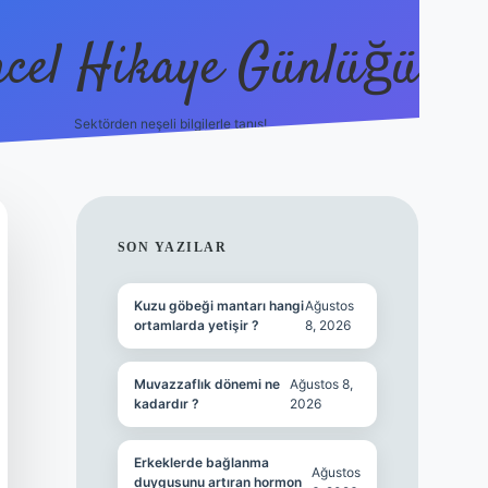
cel Hikaye Günlüğü
Sektörden neşeli bilgilerle tanış!
https://piab
SIDEBAR
SON YAZILAR
Kuzu göbeği mantarı hangi
Ağustos
ortamlarda yetişir ?
8, 2026
Muvazzaflık dönemi ne
Ağustos 8,
kadardır ?
2026
Erkeklerde bağlanma
Ağustos
duygusunu artıran hormon