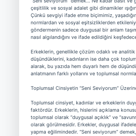
“Seni seviyorum” demek… Ne kadar basit ve gü
çeşitlilik ve sosyal adalet gibi dinamikler ışığ
Çünkü sevgiyi ifade etme biçimimiz, yaşadığım
normlardan ve sosyal eşitsizliklerden etkileni
göndermenin sadece duygusal bir anlam taşım
nasıl algılandığını ve ifade edildiğini keşfedec
Erkeklerin, genellikle çözüm odaklı ve analitik
düşündüklerini, kadınların ise daha çok toplum
alarak, bu yazıda hem duyarlı hem de düşündür
anlatmanın farklı yollarını ve toplumsal normlar
Toplumsal Cinsiyetin “Seni Seviyorum” Üzerind
Toplumsal cinsiyet, kadınlar ve erkeklerin duyg
faktördür. Erkeklerin, hislerini açıklama konu
toplumsal olarak “duygusal açıklık” ve “savunmas
olarak görülmesidir. Erkekler, duygusal ifadeler
yapma eğilimindedir. “Seni seviyorum” demek, 