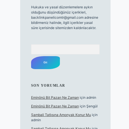
Hukuka ve yasal düzenlemelere aykırı
olduğunu düşündüğünüz içerikleri,
backlinkpanelicomtr@gmail.com
adresine
bildirmeniz halinde, ilgili içerikler yasal
süre içerisinde sitemizden kaldırılacaktır.
Arama
SON YORUMLAR
Eminönü Bit Pazarı Ne Zaman
için
admin
Eminönü Bit Pazarı Ne Zaman
için
Şengül
Şambali Tatlısına Amonyak Konur Mu
için
admin
Şambali Tatlısına Amonyak Konur Mu
için