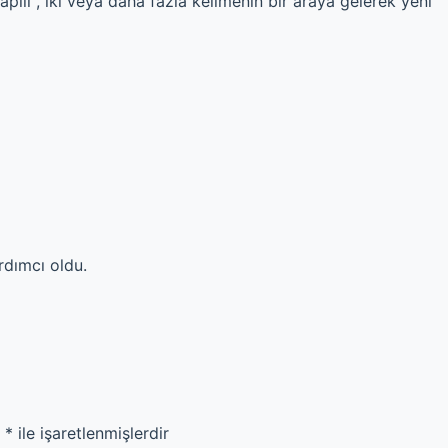
pılı , iki veya daha fazla kelimenin bir araya gelerek yeni
rdımcı oldu.
r
*
ile işaretlenmişlerdir