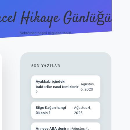
cel Hikaye Günlüğü
Sektörden neşeli bilgilerle tanış!
https://pia
SIDEBAR
SON YAZILAR
Ayakkabı içindeki
Ağustos
bakteriler nasıl temizlenir
5, 2026
?
Bilge Kağan hangi
Ağustos 4,
ülkenin ?
2026
Anneye ABA denir mi
Ağustos 4,