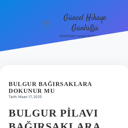
Güncel Hikaye
menüyü
Günlüğü
aç
Sektörden neşeli bilgilerle tanış!
Anasayfa
Gizlilik
Politikası
Yasal Uyarı
BULGUR BAĞIRSAKLARA
Hakkımızda
DOKUNUR MU
Tarih: Nisan 17, 2025
BULGUR PILAVI
BAĞIRSAKLARA