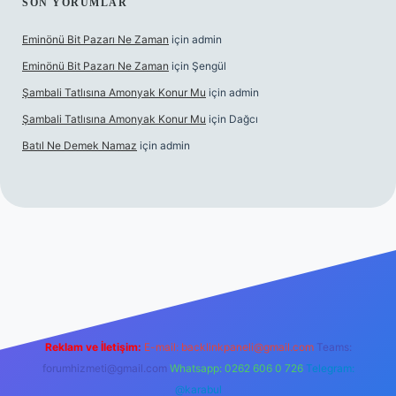
SON YORUMLAR
Eminönü Bit Pazarı Ne Zaman
için
admin
Eminönü Bit Pazarı Ne Zaman
için
Şengül
Şambali Tatlısına Amonyak Konur Mu
için
admin
Şambali Tatlısına Amonyak Konur Mu
için
Dağcı
Batıl Ne Demek Namaz
için
admin
bella.casino/
Reklam ve İletişim:
E-mail:
backlinkpaneli@gmail.com
Teams:
forumhizmeti@gmail.com
Whatsapp: 0262 606 0 726
Telegram:
@karabul