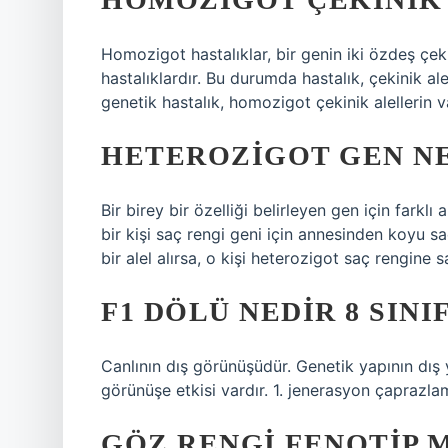
Homozigot hastalıklar, bir genin iki özdeş çe
hastalıklardır. Bu durumda hastalık, çekinik al
genetik hastalık, homozigot çekinik alellerin varl
HETEROZIGOT GEN N
Bir birey bir özelliği belirleyen gen için farklı 
bir kişi saç rengi geni için annesinden koyu sa
bir alel alırsa, o kişi heterozigot saç rengine sa
F1 DÖLÜ NEDIR 8 SINI
Canlının dış görünüşüdür. Genetik yapının dış 
görünüşe etkisi vardır. 1. jenerasyon çaprazla
GÖZ RENGI FENOTIP M