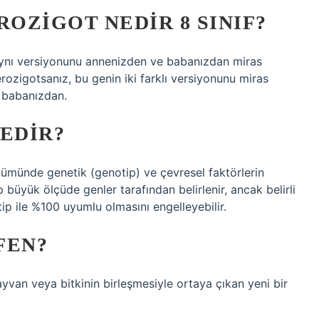
OZIGOT NEDIR 8 SINIF?
 aynı versiyonunu annenizden ve babanızdan miras
eterozigotsanız, bu genin iki farklı versiyonunu miras
i babanızdan.
NEDIR?
nümünde genetik (genotip) ve çevresel faktörlerin
 büyük ölçüde genler tarafından belirlenir, ancak belirli
tip ile %100 uyumlu olmasını engelleyebilir.
FEN?
hayvan veya bitkinin birleşmesiyle ortaya çıkan yeni bir