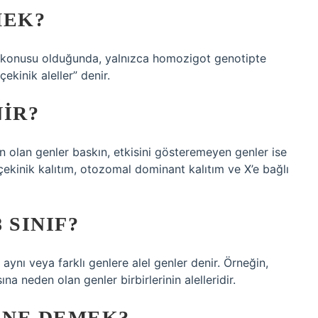
MEK?
 söz konusu olduğunda, yalnızca homozigot genotipte
ekinik aleller” denir.
NIR?
n olan genler baskın, etkisini gösteremeyen genler ise
çekinik kalıtım, otozomal dominant kalıtım ve X’e bağlı
 SINIF?
 aynı veya farklı genlere alel genler denir. Örneğin,
a neden olan genler birbirlerinin alelleridir.
 NE DEMEK?