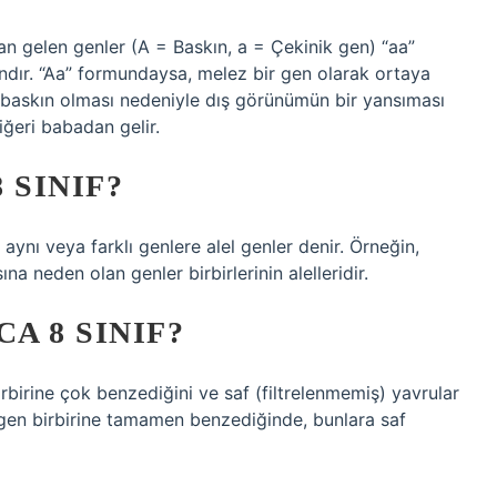
an gelen genler (A = Baskın, a = Çekinik gen) “aa”
dır. “Aa” formundaysa, melez bir gen olarak ortaya
e baskın olması nedeniyle dış görünümün bir yansıması
iğeri babadan gelir.
 SINIF?
 aynı veya farklı genlere alel genler denir. Örneğin,
a neden olan genler birbirlerinin alelleridir.
A 8 SINIF?
irbirine çok benzediğini ve saf (filtrelenmemiş) yavrular
i gen birbirine tamamen benzediğinde, bunlara saf