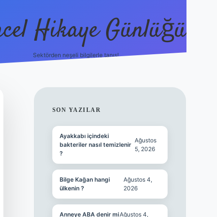
cel Hikaye Günlüğü
Sektörden neşeli bilgilerle tanış!
https://piabel
SIDEBAR
SON YAZILAR
Ayakkabı içindeki
Ağustos
bakteriler nasıl temizlenir
5, 2026
?
Bilge Kağan hangi
Ağustos 4,
ülkenin ?
2026
Anneye ABA denir mi
Ağustos 4,