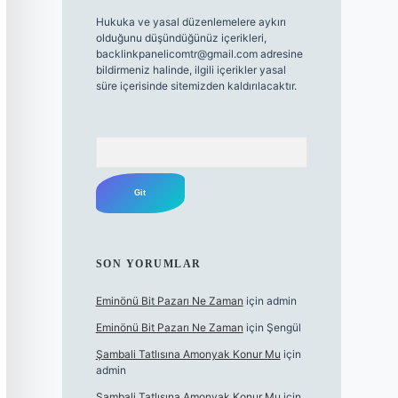
Hukuka ve yasal düzenlemelere aykırı
olduğunu düşündüğünüz içerikleri,
backlinkpanelicomtr@gmail.com
adresine
bildirmeniz halinde, ilgili içerikler yasal
süre içerisinde sitemizden kaldırılacaktır.
Arama
SON YORUMLAR
Eminönü Bit Pazarı Ne Zaman
için
admin
Eminönü Bit Pazarı Ne Zaman
için
Şengül
Şambali Tatlısına Amonyak Konur Mu
için
admin
Şambali Tatlısına Amonyak Konur Mu
için