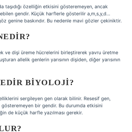
a taşıdığı özelliğin etkisini gösteremeyen, ancak
bilen gendir. Küçük harflerle gösterilir a,m,s,y,d…
öz genine baskındır. Bu nedenle mavi gözler çekiniktir.
NEDIR?
 ve dişi üreme hücrelerini birleştirerek yavru üretme
şturan allelik genlerin yarısının dişiden, diğer yarısının
EDIR BIYOLOJI?
iklerini sergileyen gen olarak bilinir. Resesif gen,
ni gösteremeyen bir gendir. Bu durumda etkisini
iğin de küçük harfle yazılması gerekir.
OLUR?