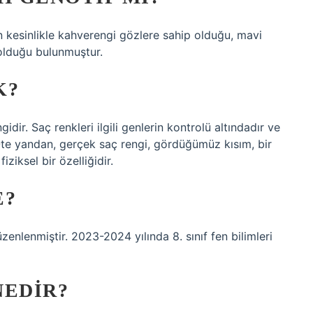
 kesinlikle kahverengi gözlere sahip olduğu, mavi
 olduğu bulunmuştur.
K?
idir. Saç renkleri ilgili genlerin kontrolü altındadır ve
 Öte yandan, gerçek saç rengi, gördüğümüz kısım, bir
iziksel bir özelliğidir.
E?
enlenmiştir. 2023-2024 yılında 8. sınıf fen bilimleri
NEDIR?