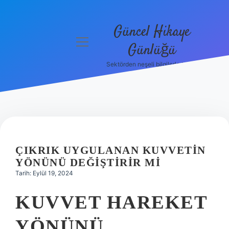
Güncel Hikaye
menüyü
Günlüğü
aç
Sektörden neşeli bilgilerle tanış!
Anasayfa
Gizlilik
Politikası
Yasal Uyarı
ÇIKRIK UYGULANAN KUVVETIN
Hakkımızda
YÖNÜNÜ DEĞIŞTIRIR MI
Tarih: Eylül 19, 2024
KUVVET HAREKET
YÖNÜNÜ