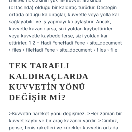
Destek noktasının yük ile kuvvet arasında
(ortasında) olduğu bir kaldıraç türüdür. Desteğin
ortada olduğu kaldıraçlar, kuvvetle veya yolla kar
sağlayabilir ve iş yapmayı kolaylaştırır. Ancak,
kuvvetle kazanırlarsa, sizi yoldan kaybettirirler
veya kuvvetle kaybederlerse, sizi yoldan kar
ettirirler. 1 2 – Hadi FeneHadi Fene › site_document
› files › fileHadi Fene › site_document › files › file
TEK TARAFLI
KALDIRAÇLARDA
KUVVETIN YÖNÜ
DEĞIŞIR MI?
>Kuvvetin hareket yönü değişmez. >Her zaman bir
kuvvet kaybı ve bir araç kazancı vardır. >Cımbız,
pense, tenis raketleri ve kürekler kuvvetin ortada