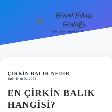
Güncel Hikaye
menüyü
Günlüğü
aç
Sektörden neşeli bilgilerle tanış!
Anasayfa
Gizlilik
Politikası
Yasal Uyarı
ÇIRKIN BALIK NEDIR
Hakkımızda
Tarih: Ekim 20, 2024
EN ÇIRKIN BALIK
HANGISI?