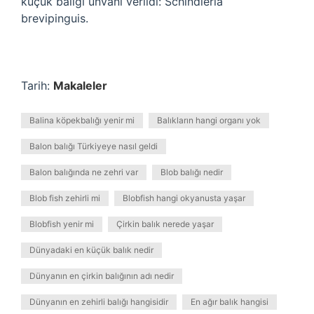
küçük balığı unvanı verildi: Schindleria
brevipinguis.
Tarih:
Makaleler
Balina köpekbalığı yenir mi
Balıkların hangi organı yok
Balon balığı Türkiyeye nasıl geldi
Balon balığında ne zehri var
Blob balığı nedir
Blob fish zehirli mi
Blobfish hangi okyanusta yaşar
Blobfish yenir mi
Çirkin balık nerede yaşar
Dünyadaki en küçük balık nedir
Dünyanın en çirkin balığının adı nedir
Dünyanın en zehirli balığı hangisidir
En ağır balık hangisi