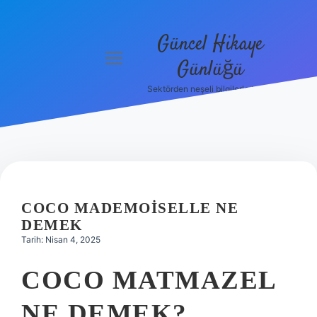
Güncel Hikaye
menüyü
Günlüğü
aç
Sektörden neşeli bilgilerle tanış!
Anasayfa
Gizlilik
Politikası
Yasal Uyarı
COCO MADEMOISELLE NE
Hakkımızda
DEMEK
Tarih: Nisan 4, 2025
COCO MATMAZEL
NE DEMEK?