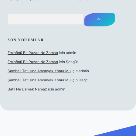
Arama
SON YORUMLAR
Eminönü Bit Pazarı Ne Zaman
için
admin
Eminönü Bit Pazarı Ne Zaman
için
Şengül
Şambali Tatlısına Amonyak Konur Mu
için
admin
Şambali Tatlısına Amonyak Konur Mu
için
Dağcı
Batıl Ne Demek Namaz
için
admin
://piabella.casino/