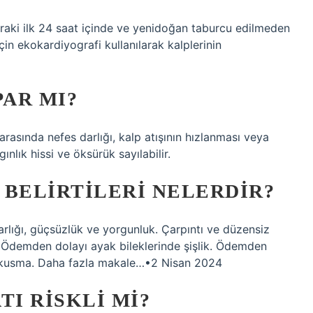
aki ilk 24 saat içinde ve yenidoğan taburcu edilmeden
in ekokardiyografi kullanılarak kalplerinin
PAR MI?
 arasında nefes darlığı, kalp atışının hızlanması veya
nlık hissi ve öksürük sayılabilir.
 BELIRTILERI NELERDIR?
darlığı, güçsüzlük ve yorgunluk. Çarpıntı ve düzensiz
 Ödemden dolayı ayak bileklerinde şişlik. Ödemden
ı ve kusma. Daha fazla makale…•2 Nisan 2024
TI RISKLI MI?