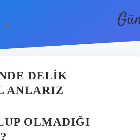
Gün
NDE DELIK
L ANLARIZ
LUP OLMADIĞI
?