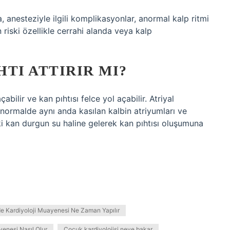
a, anesteziyle ilgili komplikasyonlar, anormal kalp ritmi
 riski özellikle cerrahi alanda veya kalp
TI ATTIRIR MI?
bilir ve kan pıhtısı felce yol açabilir. Atriyal
, normalde aynı anda kasılan kalbin atriyumları ve
aki kan durgun su haline gelerek kan pıhtısı oluşumuna
e Kardiyoloji Muayenesi Ne Zaman Yapılır
enesi Nasıl Olur
Çocuk kardiyolojisi neye bakar