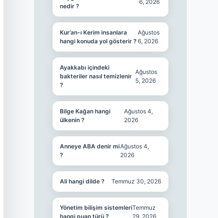
6, 2026
nedir ?
Kur’an-ı Kerim insanlara
Ağustos
hangi konuda yol gösterir ?
6, 2026
Ayakkabı içindeki
Ağustos
bakteriler nasıl temizlenir
5, 2026
?
Bilge Kağan hangi
Ağustos 4,
ülkenin ?
2026
Anneye ABA denir mi
Ağustos 4,
?
2026
Ali hangi dilde ?
Temmuz 30, 2026
Yönetim bilişim sistemleri
Temmuz
hangi puan türü ?
29, 2026