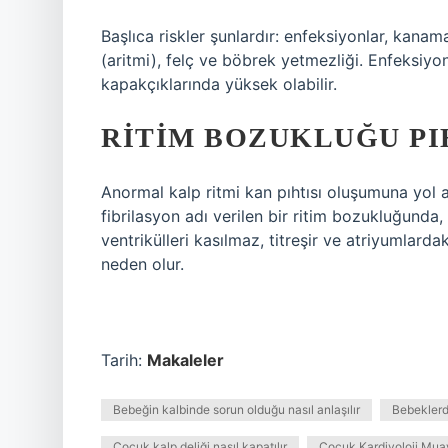
Başlıca riskler şunlardır: enfeksiyonlar, kanam
(aritmi), felç ve böbrek yetmezliği. Enfeksiyon
kapakçıklarında yüksek olabilir.
RITIM BOZUKLUĞU PIH
Anormal kalp ritmi kan pıhtısı oluşumuna yol aça
fibrilasyon adı verilen bir ritim bozukluğunda
ventrikülleri kasılmaz, titreşir ve atriyumlard
neden olur.
Tarih:
Makaleler
Bebeğin kalbinde sorun olduğu nasıl anlaşılır
Bebeklerd
Çocuk kalp deliği nasıl kapatılır
Çocuk Kardiyoloji Muay