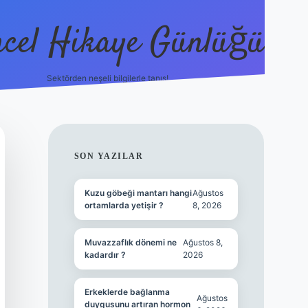
cel Hikaye Günlüğü
Sektörden neşeli bilgilerle tanış!
https://piabel
SIDEBAR
SON YAZILAR
Kuzu göbeği mantarı hangi
Ağustos
ortamlarda yetişir ?
8, 2026
Muvazzaflık dönemi ne
Ağustos 8,
kadardır ?
2026
Erkeklerde bağlanma
Ağustos
duygusunu artıran hormon