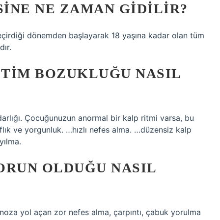
INE NE ZAMAN GIDILIR?
eçirdiği dönemden başlayarak 18 yaşına kadar olan tüm
dır.
ITIM BOZUKLUĞU NASIL
darlığı. Çocuğunuzun anormal bir kalp ritmi varsa, bu
ıflık ve yorgunluk. …hızlı nefes alma. …düzensiz kalp
yılma.
ORUN OLDUĞU NASIL
iyanoza yol açan zor nefes alma, çarpıntı, çabuk yorulma