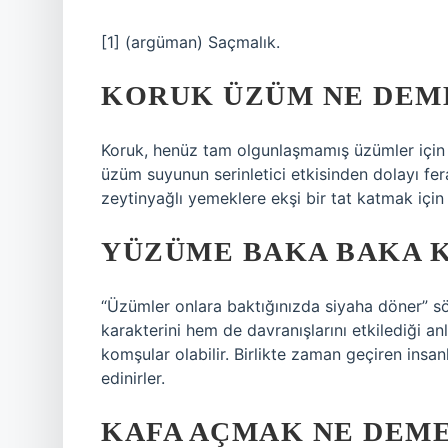
[1] (argüman) Saçmalık.
KORUK ÜZÜM NE DEM
Koruk, henüz tam olgunlaşmamış üzümler için k
üzüm suyunun serinletici etkisinden dolayı fera
zeytinyağlı yemeklere ekşi bir tat katmak için d
YÜZÜME BAKA BAKA 
“Üzümler onlara baktığınızda siyaha döner” sö
karakterini hem de davranışlarını etkilediği an
komşular olabilir. Birlikte zaman geçiren insanl
edinirler.
KAFA AÇMAK NE DEM