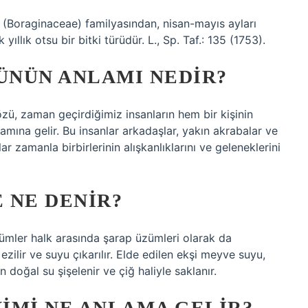
r (Boraginaceae) familyasından, nisan-mayıs ayları
llık otsu bir bitki türüdür. L., Sp. Taf.: 135 (1753).
ÜNÜN ANLAMI NEDIR?
zü, zaman geçirdiğimiz insanların hem bir kişinin
lamına gelir. Bu insanlar arkadaşlar, yakın akrabalar ve
ar zamanla birbirlerinin alışkanlıklarını ve geleneklerini
 NE DENIR?
ümler halk arasında şarap üzümleri olarak da
zilir ve suyu çıkarılır. Elde edilen ekşi meyve suyu,
n doğal su şişelenir ve çiğ haliyle saklanır.
IMI NE ANLAMA GELIR?