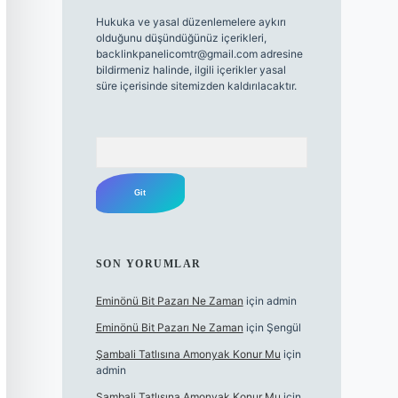
Hukuka ve yasal düzenlemelere aykırı
olduğunu düşündüğünüz içerikleri,
backlinkpanelicomtr@gmail.com
adresine
bildirmeniz halinde, ilgili içerikler yasal
süre içerisinde sitemizden kaldırılacaktır.
Arama
SON YORUMLAR
Eminönü Bit Pazarı Ne Zaman
için
admin
Eminönü Bit Pazarı Ne Zaman
için
Şengül
Şambali Tatlısına Amonyak Konur Mu
için
admin
Şambali Tatlısına Amonyak Konur Mu
için