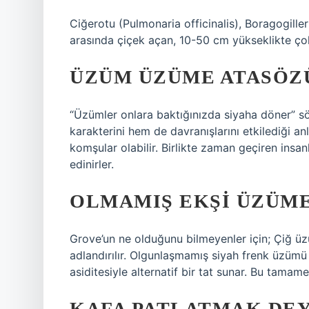
Ciğerotu (Pulmonaria officinalis), Boragogille
arasında çiçek açan, 10-50 cm yükseklikte çok yı
ÜZÜM ÜZÜME ATASÖZ
“Üzümler onlara baktığınızda siyaha döner” sö
karakterini hem de davranışlarını etkilediği an
komşular olabilir. Birlikte zaman geçiren insanl
edinirler.
OLMAMIŞ EKŞI ÜZÜME
Grove’un ne olduğunu bilmeyenler için; Çiğ üz
adlandırılır. Olgunlaşmamış siyah frenk üzümü e
asiditesiyle alternatif bir tat sunar. Bu tamame
KAFA PATLATMAK DEY