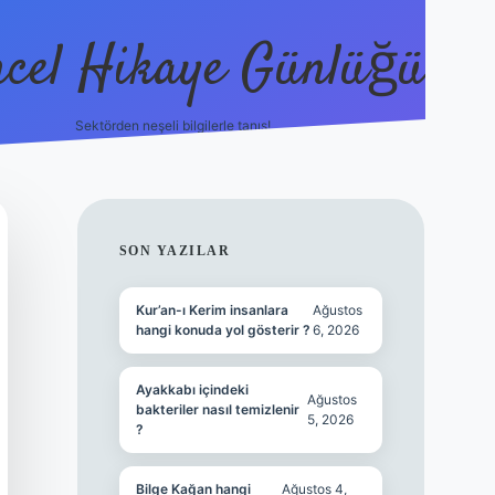
cel Hikaye Günlüğü
Sektörden neşeli bilgilerle tanış!
https://piab
SIDEBAR
SON YAZILAR
Kur’an-ı Kerim insanlara
Ağustos
hangi konuda yol gösterir ?
6, 2026
Ayakkabı içindeki
Ağustos
bakteriler nasıl temizlenir
5, 2026
?
Bilge Kağan hangi
Ağustos 4,