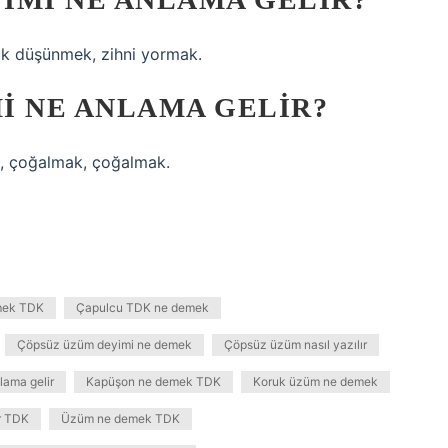
k düşünmek, zihni yormak.
I NE ANLAMA GELIR?
 çoğalmak, çoğalmak.
mek TDK
Çapulcu TDK ne demek
Çöpsüz üzüm deyimi ne demek
Çöpsüz üzüm nasıl yazılır
lama gelir
Kapüşon ne demek TDK
Koruk üzüm ne demek
ır TDK
Üzüm ne demek TDK