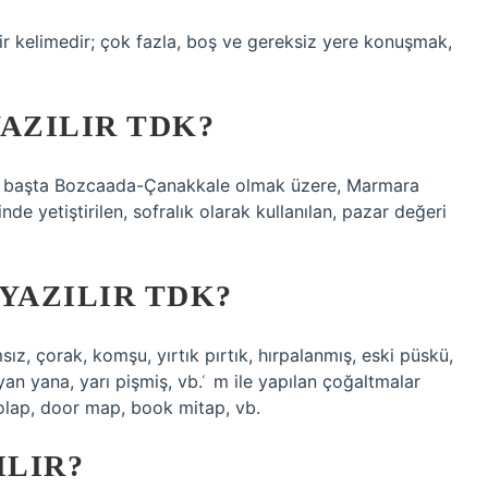
bir kelimedir; çok fazla, boş ve gereksiz yere konuşmak,
AZILIR TDK?
 başta Bozcaada-Çanakkale olmak üzere, Marmara
nde yetiştirilen, sofralık olarak kullanılan, pazar değeri
YAZILIR TDK?
sız, çorak, komşu, yırtık pırtık, hırpalanmış, eski püskü,
 yan yana, yarı pişmiş, vb. ͑ m ile yapılan çoğaltmalar
molap, door map, book mitap, vb.
ILIR?