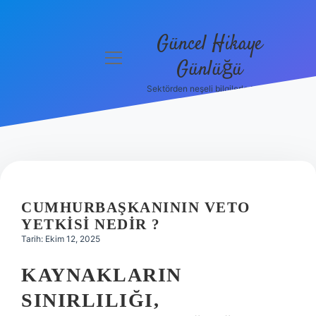
Güncel Hikaye
menüyü
Günlüğü
aç
Sektörden neşeli bilgilerle tanış!
Anasayfa
Gizlilik
Politikası
Yasal Uyarı
CUMHURBAŞKANININ VETO
Hakkımızda
YETKISI NEDIR ?
Tarih: Ekim 12, 2025
KAYNAKLARIN
SINIRLILIĞI,