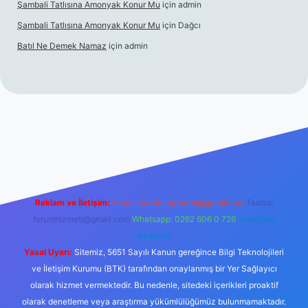
Şambali Tatlısına Amonyak Konur Mu
için
admin
Şambali Tatlısına Amonyak Konur Mu
için
Dağcı
Batıl Ne Demek Namaz
için
admin
/piabella.casino/
Reklam ve İletişim:
E-mail:
backlinkpaneli@gmail.com
Teams:
forumhizmeti@gmail.com
Whatsapp: 0262 606 0 726
Telegram:
@karabul
Yasal Uyarı:
Sitemiz, 5651 Sayılı Kanun gereğince Bilgi Teknolojileri
ve İletişim Kurumu (BTK) tarafından onaylanmış bir Yer Sağlayıcı
olarak hizmet vermektedir. Bu nedenle, sitedeki içerikleri proaktif
olarak denetleme veya araştırma yükümlülüğümüz bulunmamaktadır.