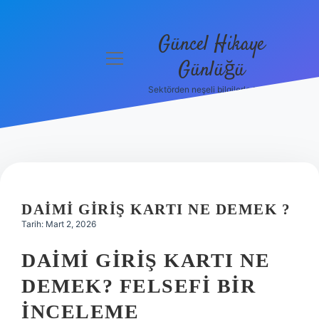
Güncel Hikaye
menüyü
Günlüğü
aç
Sektörden neşeli bilgilerle tanış!
Anasayfa
Gizlilik
Politikası
Yasal Uyarı
DAIMI GIRIŞ KARTI NE DEMEK ?
Hakkımızda
Tarih: Mart 2, 2026
DAIMI GIRIŞ KARTI NE
DEMEK? FELSEFI BIR
İNCELEME