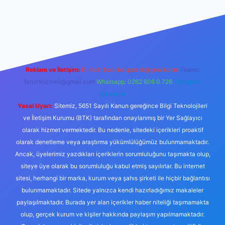
piabella.casino/
Reklam ve İletişim:
E-mail:
backlinkpaneli@gmail.com
Teams:
forumhizmeti@gmail.com
Whatsapp: 0262 606 0 726
Telegram:
@karabul
Yasal Uyarı:
Sitemiz, 5651 Sayılı Kanun gereğince Bilgi Teknolojileri
ve İletişim Kurumu (BTK) tarafından onaylanmış bir Yer Sağlayıcı
olarak hizmet vermektedir. Bu nedenle, sitedeki içerikleri proaktif
olarak denetleme veya araştırma yükümlülüğümüz bulunmamaktadır.
Ancak, üyelerimiz yazdıkları içeriklerin sorumluluğunu taşımakta olup,
siteye üye olarak bu sorumluluğu kabul etmiş sayılırlar. Bu internet
sitesi, herhangi bir marka, kurum veya şahıs şirketi ile hiçbir bağlantısı
bulunmamaktadır. Sitede yalnızca kendi hazırladığımız makaleler
paylaşılmaktadır. Burada yer alan içerikler haber niteliği taşımamakta
olup, gerçek kurum ve kişiler hakkında paylaşım yapılmamaktadır.