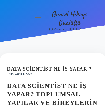
Güncel Hikaye
menüyü
Günlüğü
aç
Sektörden neşeli bilgilerle tanış!
Anasayfa
Gizlilik
Politikası
Yasal Uyarı
DATA SCIENTIST NE IŞ YAPAR ?
Hakkımızda
Tarih: Ocak 1, 2026
DATA SCIENTIST NE İŞ
YAPAR? TOPLUMSAL
YAPILAR VE BIREYLERIN