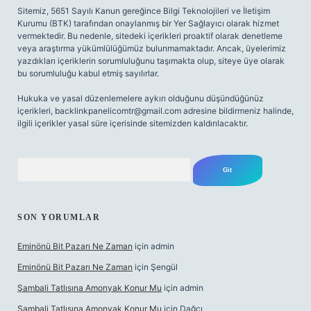
Sitemiz, 5651 Sayılı Kanun gereğince Bilgi Teknolojileri ve İletişim
Kurumu (BTK) tarafından onaylanmış bir Yer Sağlayıcı olarak hizmet
vermektedir. Bu nedenle, sitedeki içerikleri proaktif olarak denetleme
veya araştırma yükümlülüğümüz bulunmamaktadır. Ancak, üyelerimiz
yazdıkları içeriklerin sorumluluğunu taşımakta olup, siteye üye olarak
bu sorumluluğu kabul etmiş sayılırlar.
Hukuka ve yasal düzenlemelere aykırı olduğunu düşündüğünüz
içerikleri,
backlinkpanelicomtr@gmail.com
adresine bildirmeniz halinde,
ilgili içerikler yasal süre içerisinde sitemizden kaldırılacaktır.
Arama
SON YORUMLAR
Eminönü Bit Pazarı Ne Zaman
için
admin
Eminönü Bit Pazarı Ne Zaman
için
Şengül
Şambali Tatlısına Amonyak Konur Mu
için
admin
Şambali Tatlısına Amonyak Konur Mu
için
Dağcı