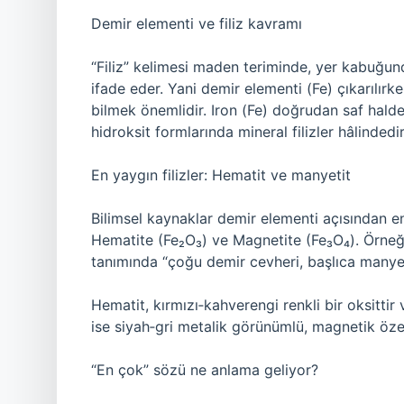
Demir elementi ve filiz kavramı
“Filiz” kelimesi maden teriminde, yer kabuğun
ifade eder. Yani demir elementi (Fe) çıkarılırk
bilmek önemlidir. Iron (Fe) doğrudan saf hald
hidroksit formlarında mineral filizler hâlindedi
En yaygın filizler: Hematit ve manyetit
Bilimsel kaynaklar demir elementi açısından en 
Hematite (Fe₂O₃) ve Magnetite (Fe₃O₄). Örneği
tanımında “çoğu demir cevheri, başlıca manyet
Hematit, kırmızı‑kahverengi renkli bir oksittir
ise siyah‑gri metalik görünümlü, magnetik özelli
“En çok” sözü ne anlama geliyor?