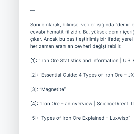
—
Sonuç olarak, bilimsel veriler ışığında “demir 
cevabı hematit filizidir. Bu, yüksek demir içer
çıkar. Ancak bu basitleştirilmiş bir ifade; yerel 
her zaman aranılan cevheri değiştirebilir.
[1]: “Iron Ore Statistics and Information | U.S
[2]: “Essential Guide: 4 Types of Iron Ore – 
[3]: “Magnetite”
[4]: “Iron Ore – an overview | ScienceDirect T
[5]: “Types of Iron Ore Explained – Luxwisp”