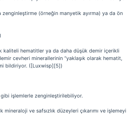
a zenginleştirme (örneğin manyetik ayırma) ya da ön
l
 kaliteli hematitler ya da daha düşük demir içerikli
demir cevheri minerallerinin “yaklaşık olarak hematit,
ni bildiriyor. ([Luxwisp][5])
ibi işlemlerle zenginleştirilebiliyor.
 mineraloji ve safsızlık düzeyleri çıkarımı ve işlemeyi