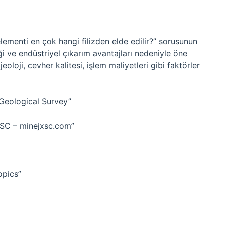
elementi en çok hangi filizden elde edilir?” sorusunun
iği ve endüstriyel çıkarım avantajları nedeniyle öne
jeoloji, cevher kalitesi, işlem maliyetleri gibi faktörler
. Geological Survey”
JXSC – minejxsc.com”
opics”