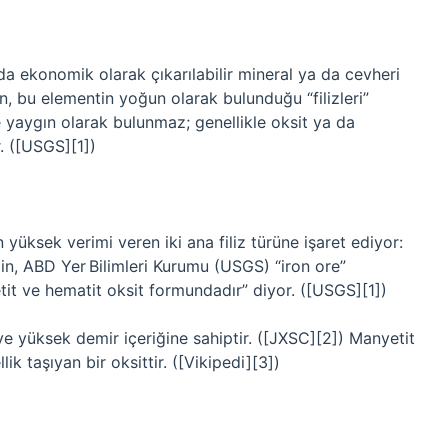
da ekonomik olarak çıkarılabilir mineral ya da cevheri
en, bu elementin yoğun olarak bulunduğu “filizleri”
e yaygın olarak bulunmaz; genellikle oksit ya da
r. ([USGS][1])
yüksek verimi veren iki ana filiz türüne işaret ediyor:
n, ABD Yer Bilimleri Kurumu (USGS) “iron ore”
it ve hematit oksit formundadır” diyor. ([USGS][1])
 ve yüksek demir içeriğine sahiptir. ([JXSC][2]) Manyetit
k taşıyan bir oksittir. ([Vikipedi][3])