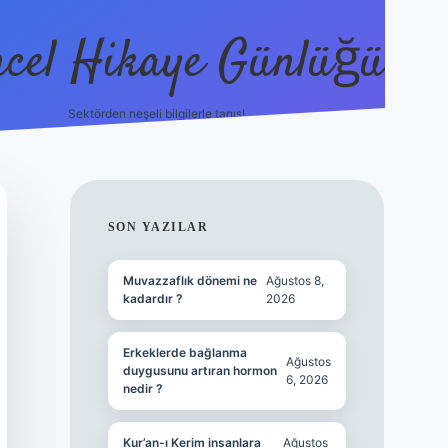
cel Hikaye Günlüğü
Sektörden neşeli bilgilerle tanış!
https://piabel
SIDEBAR
SON YAZILAR
Muvazzaflık dönemi ne
Ağustos 8,
kadardır ?
2026
Erkeklerde bağlanma
Ağustos
duygusunu artıran hormon
6, 2026
nedir ?
Kur’an-ı Kerim insanlara
Ağustos