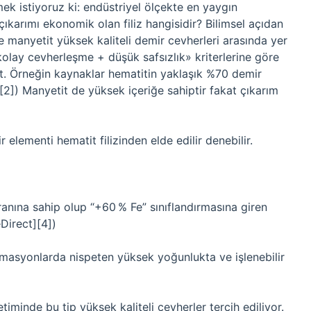
mek istiyoruz ki: endüstriyel ölçekte en yaygın
çıkarımı ekonomik olan filiz hangisidir? Bilimsel açıdan
ve manyetit yüksek kaliteli demir cevherleri arasında yer
 kolay cevherleşme + düşük safsızlık» kriterlerine göre
atit. Örneğin kaynaklar hematitin yaklaşık %70 demir
][2]) Manyetit de yüksek içeriğe sahiptir fakat çıkarım
 elementi hematit filizinden elde edilir denebilir.
anına sahip olup “+60 % Fe” sınıflandırmasına giren
eDirect][4])
masyonlarda nispeten yüksek yoğunlukta ve işlenebilir
timinde bu tip yüksek kaliteli cevherler tercih ediliyor.