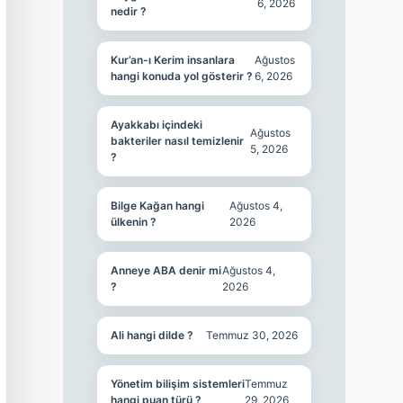
6, 2026
nedir ?
Kur’an-ı Kerim insanlara
Ağustos
hangi konuda yol gösterir ?
6, 2026
Ayakkabı içindeki
Ağustos
bakteriler nasıl temizlenir
5, 2026
?
Bilge Kağan hangi
Ağustos 4,
ülkenin ?
2026
Anneye ABA denir mi
Ağustos 4,
?
2026
Ali hangi dilde ?
Temmuz 30, 2026
Yönetim bilişim sistemleri
Temmuz
hangi puan türü ?
29, 2026