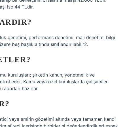
 sahip bir denetçinin ortalama maaşı 42.600 TL’dir.
ı ise 44 TL’dir.
VARDIR?
luk denetimi, performans denetimi, mali denetim, bilgi
ere beş başlık altında sınıflandırılabilir2.
ETLER?
mu kuruluşları; şirketin kanun, yönetmelik ve
trol eder. Kamu veya özel kuruluşlarda çalışabilen
 raporları hazırlar.
R?
etici veya amirin gözetimi altında veya tamamen kendi
im süreci içerisinde birbirlerini değerlendirdikleri esnek