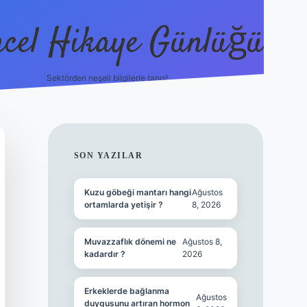
cel Hikaye Günlüğü
Sektörden neşeli bilgilerle tanış!
https://piabe
SIDEBAR
SON YAZILAR
Kuzu göbeği mantarı hangi
Ağustos
ortamlarda yetişir ?
8, 2026
Muvazzaflık dönemi ne
Ağustos 8,
kadardır ?
2026
Erkeklerde bağlanma
Ağustos
duygusunu artıran hormon