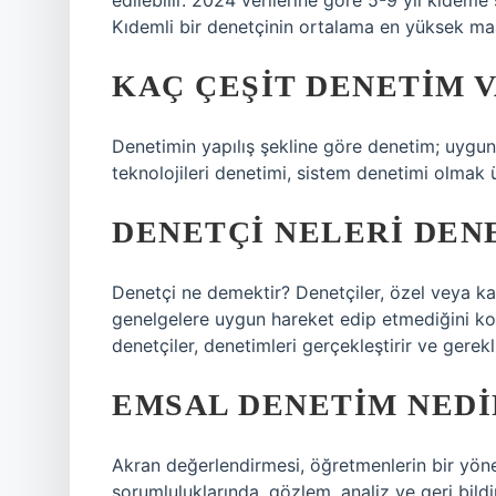
edilebilir. 2024 verilerine göre 5-9 yıl kıdeme
Kıdemli bir denetçinin ortalama en yüksek maaş
KAÇ ÇEŞIT DENETIM 
Denetimin yapılış şekline göre denetim; uygun
teknolojileri denetimi, sistem denetimi olmak üz
DENETÇI NELERI DEN
Denetçi ne demektir? Denetçiler, özel veya ka
genelgelere uygun hareket edip etmediğini kon
denetçiler, denetimleri gerçekleştirir ve gerekli
EMSAL DENETIM NEDI
Akran değerlendirmesi, öğretmenlerin bir yön
sorumluluklarında, gözlem, analiz ve geri bildir