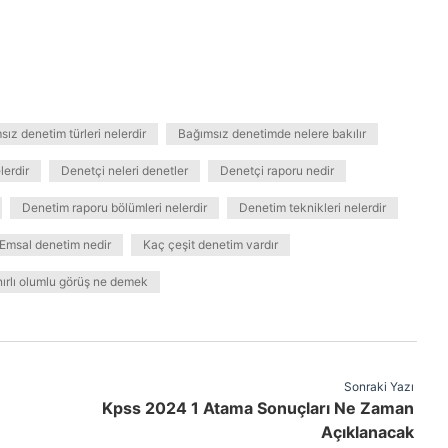
ız denetim türleri nelerdir
Bağımsız denetimde nelere bakılır
lerdir
Denetçi neleri denetler
Denetçi raporu nedir
Denetim raporu bölümleri nelerdir
Denetim teknikleri nelerdir
Emsal denetim nedir
Kaç çeşit denetim vardır
nırlı olumlu görüş ne demek
Sonraki Yazı
Kpss 2024 1 Atama Sonuçları Ne Zaman
Açıklanacak